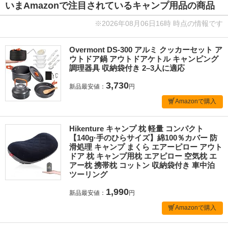
いまAmazonで注目されているキャンプ用品の商品
※2026年08月06日16時 時点の情報です
Overmont DS-300 アルミ クッカーセット ア
ウトドア鍋 アウトドアケトル キャンピング
調理器具 収納袋付き 2–3人に適応
3,730
新品最安値：
円
Amazonで購入
Hikenture キャンプ 枕 軽量 コンパクト
【140g·手のひらサイズ】綿100％カバー 防
滑処理 キャンプ まくら エアーピロー アウト
ドア 枕 キャンプ用枕 エアピロー 空気枕 エ
アー枕 携帯枕 コットン 収納袋付き 車中泊
ツーリング
1,990
新品最安値：
円
Amazonで購入