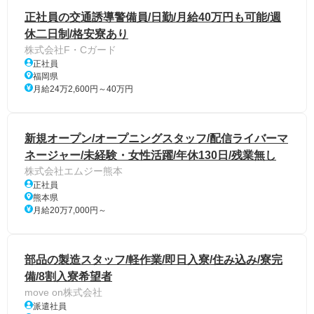
正社員の交通誘導警備員/日勤/月給40万円も可能/週
休二日制/格安寮あり
株式会社F・Cガード
正社員
福岡県
月給24万2,600円～40万円
新規オープン/オープニングスタッフ/配信ライバーマ
ネージャー/未経験・女性活躍/年休130日/残業無し
株式会社エムジー熊本
正社員
熊本県
月給20万7,000円～
部品の製造スタッフ/軽作業/即日入寮/住み込み/寮完
備/8割入寮希望者
move on株式会社
派遣社員