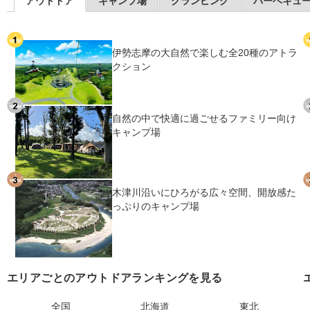
アウトドア
キャンプ場
グランピング
バーベキュ
伊勢志摩の大自然で楽しむ全20種のアトラ
クション
自然の中で快適に過ごせるファミリー向け
キャンプ場
木津川沿いにひろがる広々空間、開放感た
っぷりのキャンプ場
エリアごとのアウトドアランキングを見る
全国
北海道
東北