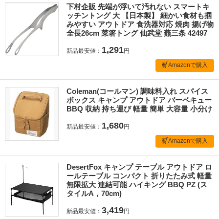
下村企販 先端が浮いて汚れない スマートキ
ッチントング 大 【日本製】 細かい食材も掴
みやすい アウトドア 食洗器対応 焼肉 揚げ物
全長26cm 菜箸トング 仙武堂 燕三条 42497
1,291
新品最安値：
円
Amazonで購入
Coleman(コールマン) 調味料入れ スパイス
ボックス キャンプ アウトドア バーベキュー
BBQ 収納 持ち運び 軽量 簡単 大容量 小分け
1,680
新品最安値：
円
Amazonで購入
DesertFox キャンプ テーブル アウトドア ロ
ールテーブル コンパクト 折りたたみ式 軽量
無限拡大 連結可能 ハイキング BBQ PZ (ス
タイルA，70cm)
3,419
新品最安値：
円