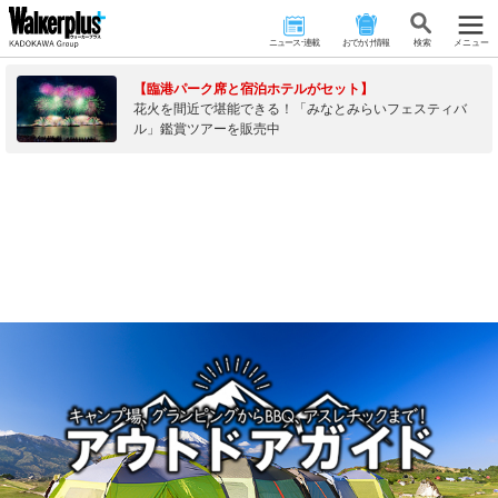
ニュース･連載
おでかけ情報
検 索
メニュー
【臨港パーク席と宿泊ホテルがセット】
花火を間近で堪能できる！「みなとみらいフェスティバ
ル」鑑賞ツアーを販売中