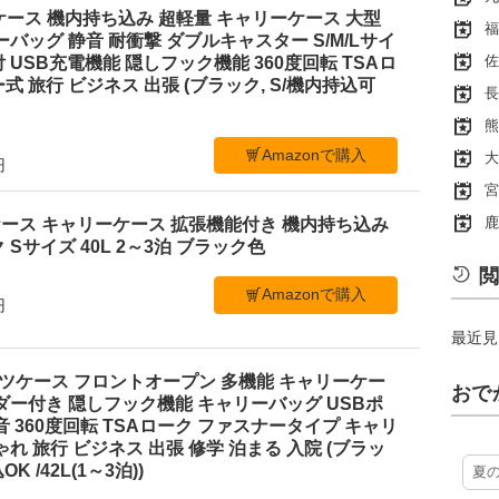
スーツケース 機内持ち込み 超軽量 キャリーケース 大型
福
ーバッグ 静音 耐衝撃 ダブルキャスター S/M/Lサイ
佐
 USB充電機能 隠しフック機能 360度回転 TSAロ
 旅行 ビジネス 出張 (ブラック, S/機内持込可
長
熊
Amazonで購入
大
円
宮
鹿
スーツケース キャリーケース 拡張機能付き 機内持ち込み
Sサイズ 40L 2～3泊 ブラック色
閲
Amazonで購入
円
最近見
 スーツケース フロントオープン 多機能 キャリーケー
おで
ダー付き 隠しフック機能 キャリーバッグ USBポ
音 360度回転 TSAローク ファスナータイプ キャリ
れ 旅行 ビジネス 出張 修学 泊まる 入院 (ブラッ
 /42L(1～3泊))
夏