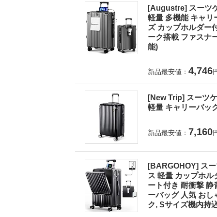
[Augustre] 
軽量 多機能 キャリ
ズ カップホルダー付
ーク搭載 ファスナー式
能)
4,746
新品最安値：
[New Trip] 
軽量 キャリーバック 
7,160
新品最安値：
[BARGOHOY]
ス 軽量 カップホル
ート付き 耐衝撃 静
ーバッグ 人気 おしゃ
ク, Sサイズ機内持込OK