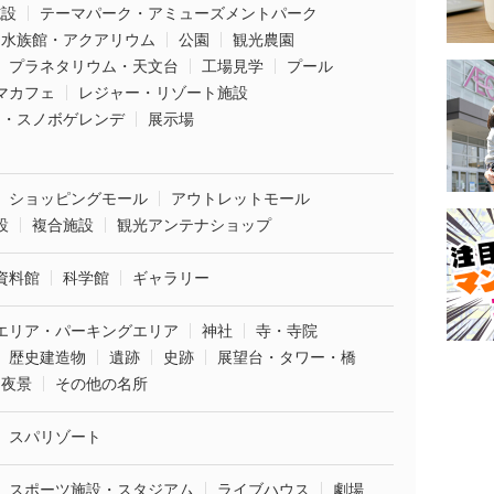
施設
テーマパーク・アミューズメントパーク
水族館・アクアリウム
公園
観光農園
プラネタリウム・天文台
工場見学
プール
マカフェ
レジャー・リゾート施設
ー・スノボゲレンデ
展示場
ショッピングモール
アウトレットモール
設
複合施設
観光アンテナショップ
資料館
科学館
ギャラリー
エリア・パーキングエリア
神社
寺・寺院
歴史建造物
遺跡
史跡
展望台・タワー・橋
夜景
その他の名所
スパリゾート
スポーツ施設・スタジアム
ライブハウス
劇場