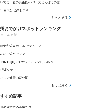
いでよ！夏の美術館vol.3 大どろぼうの家
45回大分七夕まつり
もっと見る
州おでかけスポットランキング
8日 9:32更新
賀大和温泉ホテル アマンディ
んのこ温水センター
enavillage(ウェナヴィレッジ)くじゅう
R博多シティ
ごしま健康の森公園
もっと見る
すすめ記事
州のおすすめ温泉20選