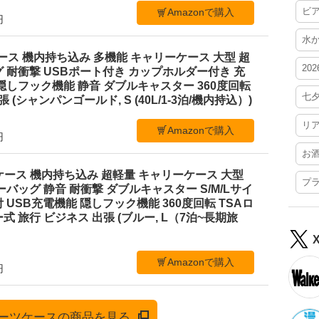
ビ
Amazonで購入
円
水
ーツケース 機内持ち込み 多機能 キャリーケース 大型 超
20
 耐衝撃 USBポート付き カップホルダー付き 充
隠しフック機能 静音 ダブルキャスター 360度回転
七
 (シャンパンゴールド, S (40L/1-3泊/機内持込）)
リ
Amazonで購入
円
お
スーツケース 機内持ち込み 超軽量 キャリーケース 大型
プ
ーバッグ 静音 耐衝撃 ダブルキャスター S/M/Lサイ
 USB充電機能 隠しフック機能 360度回転 TSAロ
 旅行 ビジネス 出張 (ブルー, L（7泊~長期旅
Amazonで購入
円
でスーツケースの商品を見る