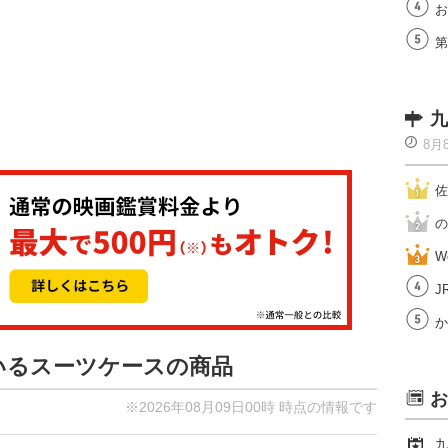
お
第
九
8月
佐
の
W
J
か
ているスーツケースの商品
お
※2026年08月09日00時 時点の情報です
九