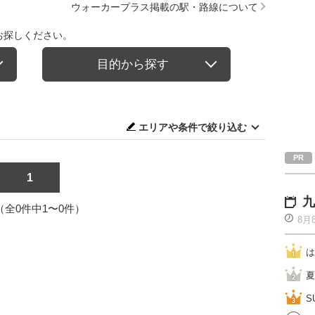
ウォーカープラス掲載の駅・路線について
お探しください。
目的から探す
エリアや条件で絞り込む
1
九
1（全0件中1〜0件）
8月
は
夏
S