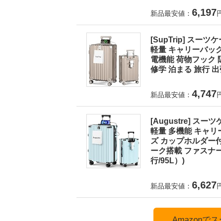
6,197
新品最安値：
[SupTrip] ス
軽量 キャリーバッグ
電機能 荷物フック 
修学 泊まる 旅行 出張
4,747
新品最安値：
[Augustre] 
軽量 多機能 キャリ
ズ カップホルダー付
ーク搭載 ファスナー式
行/95L）)
6,627
新品最安値：
Amazon