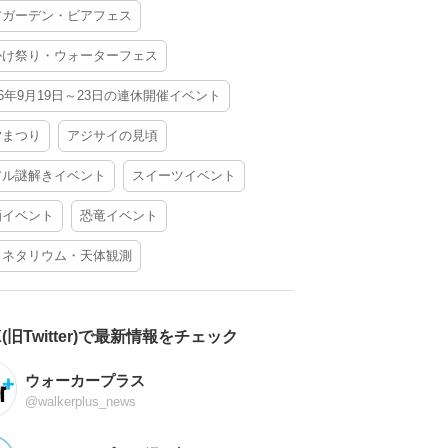
アガーデン・ビアフェス
かけ祭り・ウォーターフェス
26年9月19日～23日の連休開催イベント
夕まつり
アジサイの見頃
アル謎解きイベント
スイーツイベント
酒イベント
恐竜イベント
ラネタリウム・天体観測
X(旧Twitter)で最新情報をチェック
ウォーカープラス
@walkerplus_news