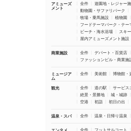
全件
遊園地・レジャー
アミューズ
メント
動物園・サファリパーク
牧場・乗馬施設
植物園
フードテーマパーク・テー
ビーチ・海水浴場
スキ
屋内アミューズメント施設
全件
デパート・百貨店
商業施設
ファッションビル・商業施
全件
美術館
博物館・
ミュージア
ム
全件
道の駅
サービス
観光
絶景・景勝地
城・城跡
空港
初詣
初日の出
全件
温泉・日帰り温泉
温泉・スパ
全件
フットサルコート
エンタメ