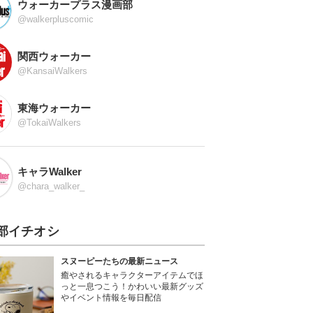
ウォーカープラス漫画部
@walkerpluscomic
関西ウォーカー
@KansaiWalkers
東海ウォーカー
@TokaiWalkers
キャラWalker
@chara_walker_
部イチオシ
スヌーピーたちの最新ニュース
癒やされるキャラクターアイテムでほ
っと一息つこう！かわいい最新グッズ
やイベント情報を毎日配信