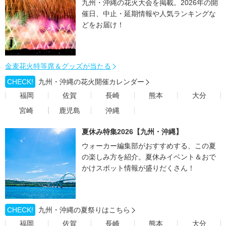
九州・沖縄の花火大会を掲載。2026年の開
催日、中止・延期情報や人気ランキングな
どをお届け！
金麦花火特等席＆グッズが当たる
CHECK!
九州・沖縄の花火開催カレンダー
福岡
佐賀
長崎
熊本
大分
宮崎
鹿児島
沖縄
夏休み特集2026【九州・沖縄】
ウォーカー編集部がおすすめする、この夏
の楽しみ方を紹介。夏休みイベント＆おで
かけスポット情報が盛りだくさん！
CHECK!
九州・沖縄の夏祭りはこちら
福岡
佐賀
長崎
熊本
大分