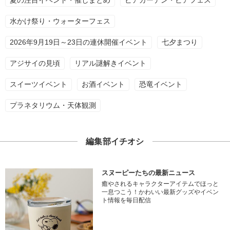
夏の注目イベント・催しまとめ
ビアガーデン・ビアフェス
水かけ祭り・ウォーターフェス
2026年9月19日～23日の連休開催イベント
七夕まつり
アジサイの見頃
リアル謎解きイベント
スイーツイベント
お酒イベント
恐竜イベント
プラネタリウム・天体観測
編集部イチオシ
スヌーピーたちの最新ニュース
癒やされるキャラクターアイテムでほっと
一息つこう！かわいい最新グッズやイベン
ト情報を毎日配信