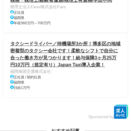
税務・税理士/経験者優遇/税理士有資格/学歴不問
税理士法人Faro/株式会社Faro
正社員
福岡県
年収560万円～700万円
タクシードライバー／待機場所3か所！博多区の地域
密着型のタクシー会社です！柔軟なシフトで自分に
合った働き方が見つかります！給与保障3ヶ月25万
円10万円（規定有り）Japan Taxi導入企業！
福岡南国交通株式会社
正社員 / 契約社員
福岡県
日給1万円
Sponsored by
おすすめ記事