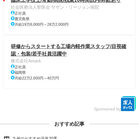
臨床工学技士/常勤/病院/残業10時間以内/昇給あり
社会医療法人聖医会 サザン・リージョン病院
正社員
鹿児島県
月給19万6,000円～28万2,000円
研修からスタートする工場内軽作業スタッフ/目視確
認・包装/若手社員活躍中
株式会社Amark
正社員
福岡県
月給22万2,000円～40万円
Sponsored by
おすすめ記事
九州のおすすめ温泉20選