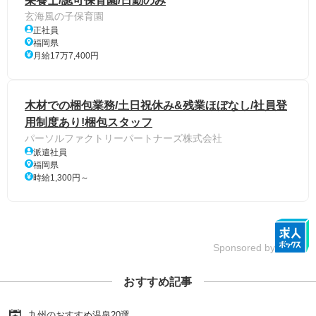
栄養士/認可保育園/日勤のみ
玄海風の子保育園
正社員
福岡県
月給17万7,400円
木材での梱包業務/土日祝休み&残業ほぼなし/社員登
用制度あり!梱包スタッフ
パーソルファクトリーパートナーズ株式会社
派遣社員
福岡県
時給1,300円～
Sponsored by
おすすめ記事
九州のおすすめ温泉20選