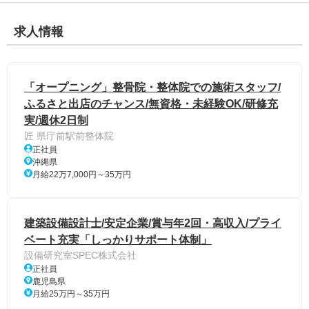
求人情報
「オープニング」整骨院・整体院での施術スタッフ/
ふるさと出店のチャンス/無資格・未経験OK/研修充
実/週休2日制
匠 県庁前駅前整体院
正社員
沖縄県
月給22万7,000円～35万円
建築設備設計士/安定企業/賞与年2回・高収入/プライ
ベート充実「しっかりサポート体制」
設備研究室SPEC株式会社
正社員
鹿児島県
月給25万円～35万円