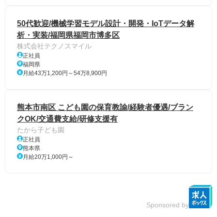
50代歓迎/機械学習モデル設計・開発・IoTデータ解
析・実装/福岡県福岡市博多区
株式会社テクノスマイル
正社員
福岡県
月給43万1,200円～54万8,900円
熊本市南区 こども園の保育教諭/経験者優遇/ブラン
クOK/交通費支給/研修支援有
たから子ども園
正社員
熊本県
月給20万1,000円～
Sponsored by