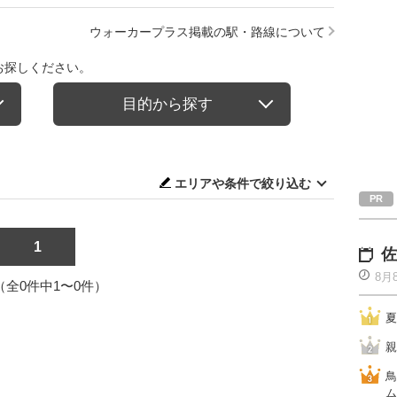
ウォーカープラス掲載の駅・路線について
お探しください。
目的から探す
エリアや条件で絞り込む
1
佐
8月
1（全0件中1〜0件）
夏
親
鳥
ム