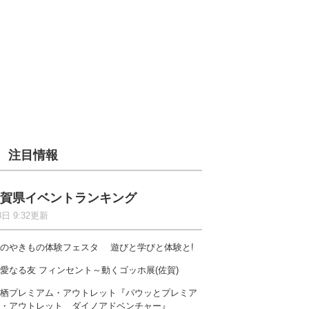
注目情報
賀県イベントランキング
8日 9:32更新
のやきもの体験フェスタ 遊びと学びと体験と!
愛なる友 フィンセント～動くゴッホ展(佐賀)
栖プレミアム・アウトレット『パウッとプレミア
・アウトレット ダイノアドベンチャー』