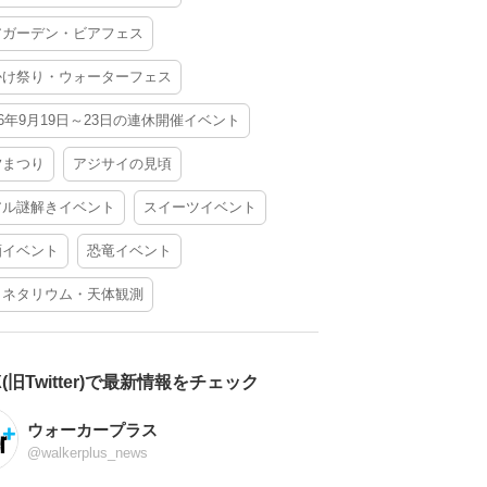
アガーデン・ビアフェス
かけ祭り・ウォーターフェス
26年9月19日～23日の連休開催イベント
夕まつり
アジサイの見頃
アル謎解きイベント
スイーツイベント
酒イベント
恐竜イベント
ラネタリウム・天体観測
X(旧Twitter)で最新情報をチェック
ウォーカープラス
@walkerplus_news