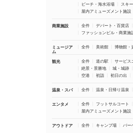
ビーチ・海水浴場
スキ
屋内アミューズメント施設
全件
デパート・百貨店
商業施設
ファッションビル・商業施
全件
美術館
博物館・
ミュージア
ム
全件
道の駅
サービス
観光
絶景・景勝地
城・城跡
空港
初詣
初日の出
全件
温泉・日帰り温泉
温泉・スパ
全件
フットサルコート
エンタメ
屋内アミューズメント施設
全件
キャンプ場
バー
アウトドア