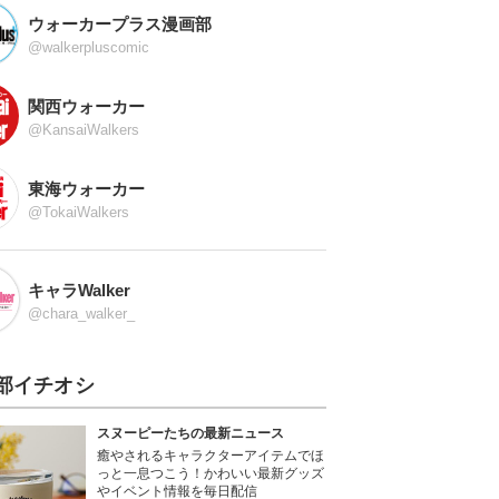
ウォーカープラス漫画部
@walkerpluscomic
関西ウォーカー
@KansaiWalkers
東海ウォーカー
@TokaiWalkers
キャラWalker
@chara_walker_
部イチオシ
スヌーピーたちの最新ニュース
癒やされるキャラクターアイテムでほ
っと一息つこう！かわいい最新グッズ
やイベント情報を毎日配信