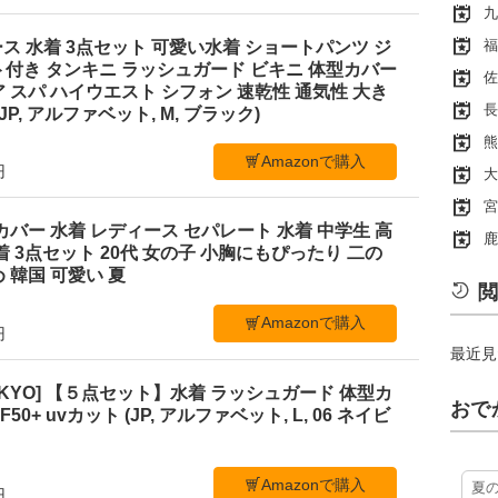
九
福
ディース 水着 3点セット 可愛い水着 ショートパンツ ジ
付き タンキニ ラッシュガード ビキニ 体型カバー
佐
 スパ ハイウエスト シフォン 速乾性 通気性 大き
長
P, アルファベット, M, ブラック)
熊
Amazonで購入
円
大
宮
体型カバー 水着 レディース セパレート 水着 中学生 高
鹿
着 3点セット 20代 女の子 小胸にもぴったり 二の
 韓国 可愛い 夏
閲
Amazonで購入
円
最近見
C TOKYO] 【５点セット】水着 ラッシュガード 体型カ
おで
0+ uvカット (JP, アルファベット, L, 06 ネイビ
Amazonで購入
夏
円