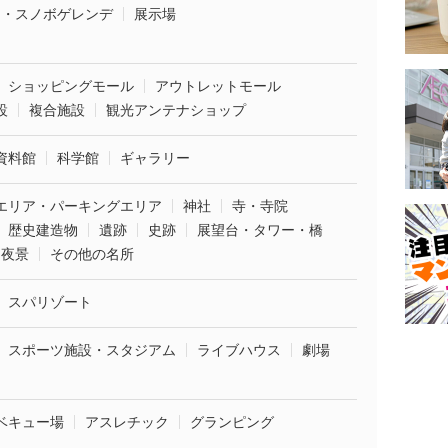
ー・スノボゲレンデ
展示場
ショッピングモール
アウトレットモール
設
複合施設
観光アンテナショップ
資料館
科学館
ギャラリー
エリア・パーキングエリア
神社
寺・寺院
歴史建造物
遺跡
史跡
展望台・タワー・橋
夜景
その他の名所
スパリゾート
スポーツ施設・スタジアム
ライブハウス
劇場
ベキュー場
アスレチック
グランピング