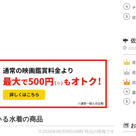
チ
佐
佐
8月
佐
佐
吉
森
キ
いる水着の商品
お
※2026年08月09日00時 時点の情報です