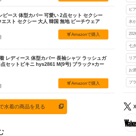
ビ
ンピース 体型カバー 可愛い 2点セット セクシー
エスト セクシー 大人 韓国 無地 ビーチウェア
水
20
Amazonで購入
円
七
ニ水着 レディース 体型カバー 長袖シャツ ラッシュガ
リ
点セットビキニ hys2861 M(9号) ブラック×カー
お
プ
Amazonで購入
円
onで水着の商品を見る
む