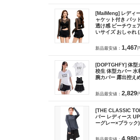
[MaiMeng] レ
ャケット付き パット
透け感 ビーチウェア
いサイズ おしゃれ (J
1,467
新品最安値：
[DOPTGHFY] 
校生 体型カバー 水
腕カバー 露出控えめ
2,829
新品最安値：
[THE CLASSI
バー レディース UPF5
ーグレー×ブラック)
4,980
新品最安値：