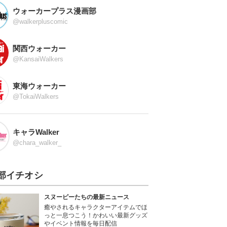
ウォーカープラス漫画部
@walkerpluscomic
関西ウォーカー
@KansaiWalkers
東海ウォーカー
@TokaiWalkers
キャラWalker
@chara_walker_
部イチオシ
スヌーピーたちの最新ニュース
癒やされるキャラクターアイテムでほ
っと一息つこう！かわいい最新グッズ
やイベント情報を毎日配信