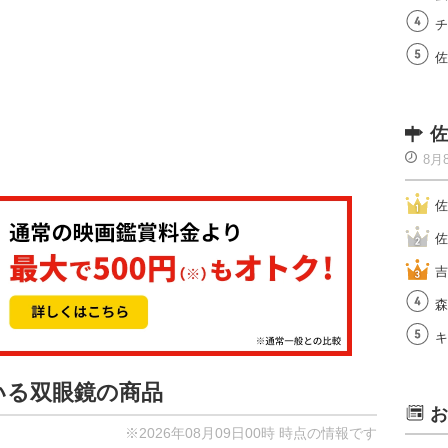
チ
佐
佐
8月
佐
佐
吉
森
キ
ている双眼鏡の商品
お
※2026年08月09日00時 時点の情報です