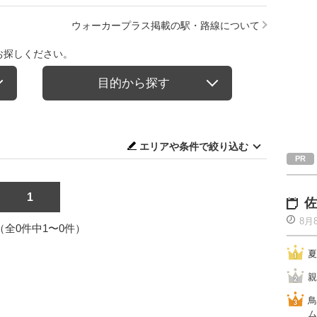
ウォーカープラス掲載の駅・路線について
お探しください。
目的から探す
エリアや条件で絞り込む
1
佐
8月
1（全0件中1〜0件）
夏
親
鳥
ム