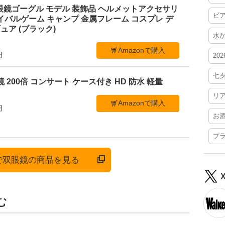
暗視双眼鏡ゴーグル モデル 装飾品 ヘルメットアクセサリ
ビ
イバルゲーム キャンプ 金属フレーム コスプレ デ
ア (ブラック)
水
Amazonで購入
円
20
七
 200倍 コンサート ケース付き HD 防水 軽量
リ
Amazonで購入
円
お
プ
nで双眼鏡の商品を見る
む