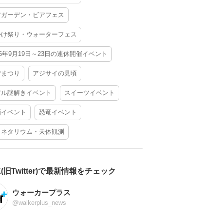
アガーデン・ビアフェス
かけ祭り・ウォーターフェス
26年9月19日～23日の連休開催イベント
夕まつり
アジサイの見頃
アル謎解きイベント
スイーツイベント
酒イベント
恐竜イベント
ラネタリウム・天体観測
X(旧Twitter)で最新情報をチェック
ウォーカープラス
@walkerplus_news