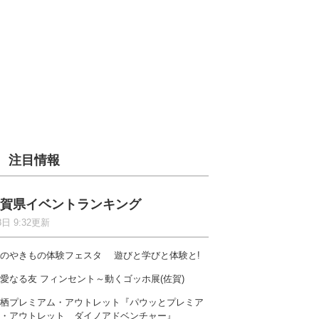
注目情報
賀県イベントランキング
8日 9:32更新
のやきもの体験フェスタ 遊びと学びと体験と!
愛なる友 フィンセント～動くゴッホ展(佐賀)
栖プレミアム・アウトレット『パウッとプレミア
・アウトレット ダイノアドベンチャー』