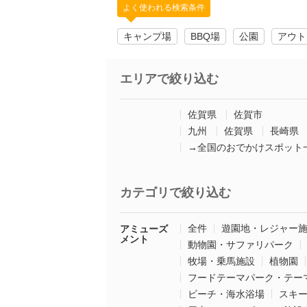
よく使われる検索条件
キャンプ場
BBQ場
公園
アウト
エリアで絞り込む
佐賀県
佐賀市
九州
佐賀県
長崎県
→全国のおでかけスポット
カテゴリで絞り込む
全件
遊園地・レジャー
アミューズ
メント
動物園・サファリパーク
牧場・乗馬施設
植物園
フードテーマパーク・テー
ビーチ・海水浴場
スキ