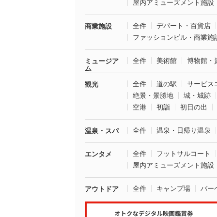
屋内アミューズメント施設
全件
デパート・百貨店
商業施設
ファッションビル・商業施
全件
美術館
博物館・
ミュージア
ム
全件
道の駅
サービス
観光
絶景・景勝地
城・城跡
空港
初詣
初日の出
全件
温泉・日帰り温泉
温泉・スパ
全件
フットサルコート
エンタメ
屋内アミューズメント施設
全件
キャンプ場
バー
アウトドア