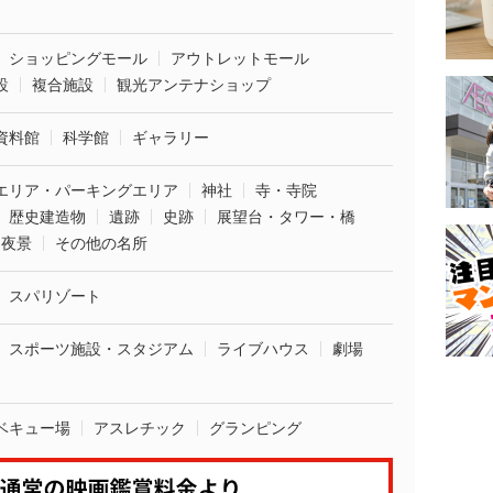
ショッピングモール
アウトレットモール
設
複合施設
観光アンテナショップ
資料館
科学館
ギャラリー
エリア・パーキングエリア
神社
寺・寺院
歴史建造物
遺跡
史跡
展望台・タワー・橋
夜景
その他の名所
スパリゾート
スポーツ施設・スタジアム
ライブハウス
劇場
ベキュー場
アスレチック
グランピング