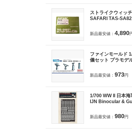
ストライクウィッチー
SAFARI TAS-SA8
4,890
新品最安値：
ファインモールド 1
儀セット プラモデル
973
新品最安値：
円
1/700 WW II 日本
IJN Binocular & Gu
980
新品最安値：
円