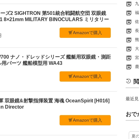
九
福
ズ2 SIGHTRON 第501統合戦闘航空団 双眼鏡
21 8×21mm MILITARY BINOCULARS ミリタリー
佐
長
Amazonで購入
円
熊
大
/700 ナノ・ドレッドシリーズ 艦艇用双眼鏡・測距
宮
用パーツ 艦船模型用 WA43
鹿
Amazonで購入
閲
最近見
海軍 双眼鏡&射撃指揮装置 海魂 OceanSpirit [H016]
n Director
おで
Amazonで購入
夏