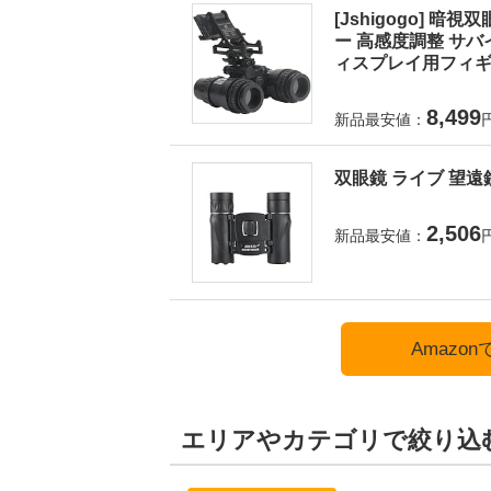
[Jshigogo] 
ー 高感度調整 サバ
ィスプレイ用フィギュ
8,499
新品最安値：
双眼鏡 ライブ 望遠鏡
2,506
新品最安値：
Amazo
エリアやカテゴリで絞り込