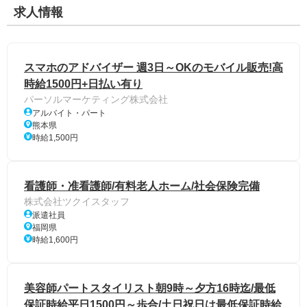
求人情報
スマホのアドバイザー 週3日～OKのモバイル販売!高
時給1500円+日払い有り
パーソルマーケティング株式会社
アルバイト・パート
熊本県
時給1,500円
看護師・准看護師/有料老人ホーム/社会保険完備
株式会社ツクイスタッフ
派遣社員
福岡県
時給1,600円
美容師パートスタイリスト朝9時～夕方16時迄/最低
保証時給平日1500円～歩合/土日祝日は最低保証時給