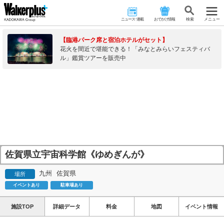
ニュース･連載
おでかけ情報
検 索
メニュー
【臨港パーク席と宿泊ホテルがセット】
花火を間近で堪能できる！「みなとみらいフェスティバ
ル」鑑賞ツアーを販売中
佐賀県立宇宙科学館《ゆめぎんが》
九州
佐賀県
場所
イベントあり
駐車場あり
施設TOP
詳細データ
料金
地図
イベント情報