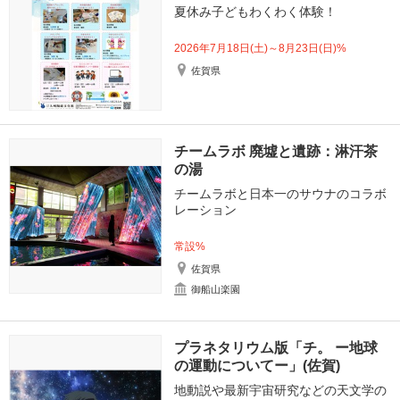
夏休み子どもわくわく体験！
2026年7月18日(土)～8月23日(日)%
佐賀県
チームラボ 廃墟と遺跡：淋汗茶
の湯
チームラボと日本一のサウナのコラボ
レーション
常設%
佐賀県
御船山楽園
プラネタリウム版「チ。 ー地球
の運動についてー」(佐賀)
地動説や最新宇宙研究などの天文学の