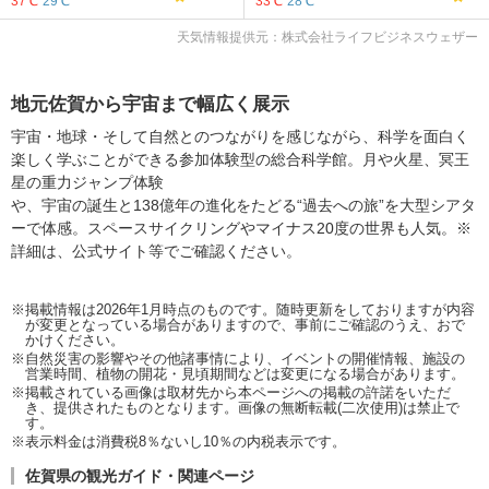
37℃
29℃
33℃
28℃
天気情報提供元：株式会社ライフビジネスウェザー
地元佐賀から宇宙まで幅広く展示
宇宙・地球・そして自然とのつながりを感じながら、科学を面白く
楽しく学ぶことができる参加体験型の総合科学館。月や火星、冥王
星の重力ジャンプ体験
や、宇宙の誕生と138億年の進化をたどる“過去への旅”を大型シアタ
ーで体感。スペースサイクリングやマイナス20度の世界も人気。※
詳細は、公式サイト等でご確認ください。
※掲載情報は2026年1月時点のものです。随時更新をしておりますが内容
が変更となっている場合がありますので、事前にご確認のうえ、おで
かけください。
※自然災害の影響やその他諸事情により、イベントの開催情報、施設の
営業時間、植物の開花・見頃期間などは変更になる場合があります。
※掲載されている画像は取材先から本ページへの掲載の許諾をいただ
き、提供されたものとなります。画像の無断転載(二次使用)は禁止で
す。
※表示料金は消費税8％ないし10％の内税表示です。
佐賀県の観光ガイド・関連ページ