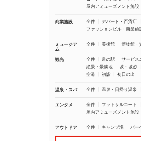
屋内アミューズメント施設
全件
デパート・百貨店
商業施設
ファッションビル・商業施
全件
美術館
博物館・
ミュージア
ム
全件
道の駅
サービス
観光
絶景・景勝地
城・城跡
空港
初詣
初日の出
全件
温泉・日帰り温泉
温泉・スパ
全件
フットサルコート
エンタメ
屋内アミューズメント施設
全件
キャンプ場
バー
アウトドア