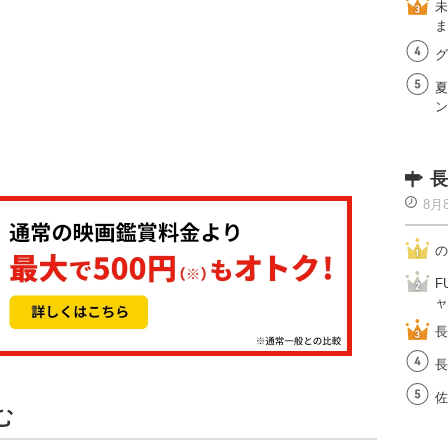
未
ま
グ
夏
ン
長
8月
の
F
ャ
長
長
佐
む