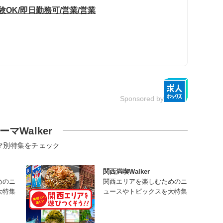
OK/即日勤務可/営業/営業
Sponsored by
ーマWalker
マ別特集をチェック
関西満喫Walker
めのニ
関西エリアを楽しむためのニ
大特集
ュースやトピックスを大特集