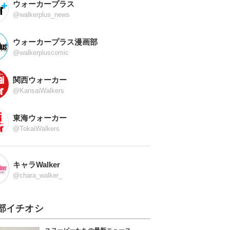
ウォーカープラス
@walkerplus_news
ウォーカープラス漫画部
@walkerpluscomic
関西ウォーカー
@KansaiWalkers
東海ウォーカー
@TokaiWalkers
キャラWalker
@chara_walker_
部イチオシ