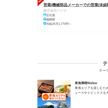
NEW
営業/機械部品メーカーでの営業/未経験
株式会社パソナ
正社員
福岡県
月給25万1,774円～
テ
テー
東海満喫Walker
東海エリアを楽しむた
ュースやトピックスを