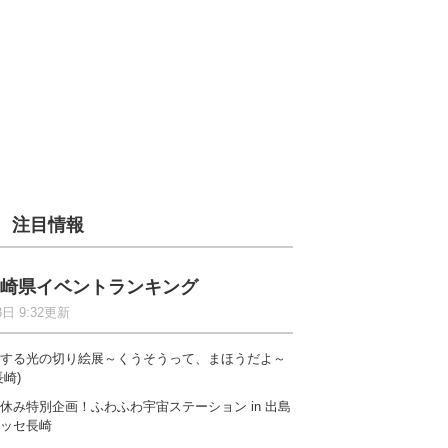
注目情報
崎県イベントランキング
8日 9:32更新
する光の切り絵展～くうそうって、まほうだよ～
長崎)
休み特別企画！ふわふわ宇宙ステーション in 出島
ッセ長崎