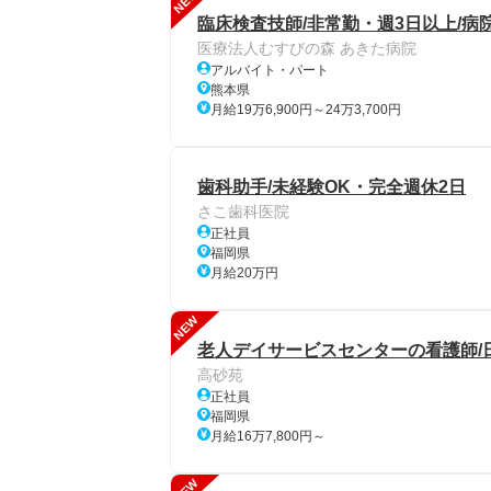
NEW
臨床検査技師/非常勤・週3日以上/病院
医療法人むすびの森 あきた病院
アルバイト・パート
熊本県
月給19万6,900円～24万3,700円
歯科助手/未経験OK・完全週休2日
さこ歯科医院
正社員
福岡県
月給20万円
NEW
老人デイサービスセンターの看護師/
高砂苑
正社員
福岡県
月給16万7,800円～