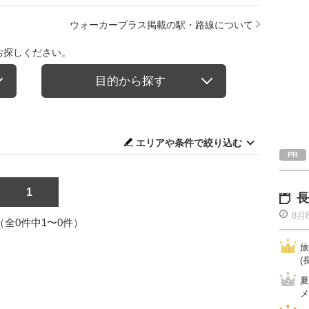
ウォーカープラス掲載の駅・路線について
お探しください。
目的から探す
エリアや条件で絞り込む
1
長
8月
1（全0件中1〜0件）
旅
(
夏
メ