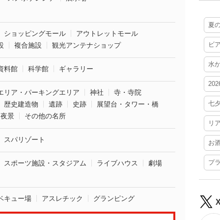
夏
ショッピングモール
アウトレットモール
ビ
設
複合施設
観光アンテナショップ
水
資料館
科学館
ギャラリー
20
エリア・パーキングエリア
神社
寺・寺院
七
歴史建造物
遺跡
史跡
展望台・タワー・橋
夜景
その他の名所
リ
スパリゾート
お
プ
スポーツ施設・スタジアム
ライブハウス
劇場
ベキュー場
アスレチック
グランピング