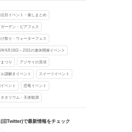
の注目イベント・催しまとめ
アガーデン・ビアフェス
かけ祭り・ウォーターフェス
26年9月19日～23日の連休開催イベント
夕まつり
アジサイの見頃
アル謎解きイベント
スイーツイベント
酒イベント
恐竜イベント
ラネタリウム・天体観測
X(旧Twitter)で最新情報をチェック