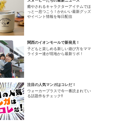
スヌーピーたちの最新ニュース
癒やされるキャラクターアイテムでほ
っと一息つこう！かわいい最新グッズ
やイベント情報を毎日配信
関西のイオンモールで新発見！
子どもと楽しめる新しい遊び方をママ
ライター達が現地から最新リポ！
注目の人気マンガはコレだ！
ウォーカープラスで今一番読まれてい
る話題作をチェック!!