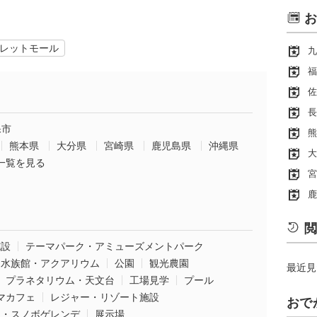
お
レットモール
九
福
佐
長
保市
熊
熊本県
大分県
宮崎県
鹿児島県
沖縄県
大
一覧を見る
宮
鹿
閲
施設
テーマパーク・アミューズメントパーク
水族館・アクアリウム
公園
観光農園
最近見
プラネタリウム・天文台
工場見学
プール
マカフェ
レジャー・リゾート施設
おで
ー・スノボゲレンデ
展示場