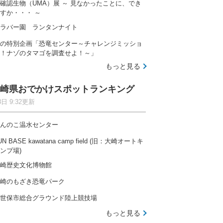
確認生物（UMA）展 ～ 見なかったことに、でき
すか・・・ ～
ラバー園 ランタンナイト
の特別企画「恐竜センター～チャレンジミッショ
！ナゾのタマゴを調査せよ！～」
もっと見る
崎県おでかけスポットランキング
8日 9:32更新
んのこ温水センター
UN BASE kawatana camp field (旧：大崎オートキ
ンプ場)
崎歴史文化博物館
崎のもざき恐竜パーク
世保市総合グラウンド陸上競技場
もっと見る