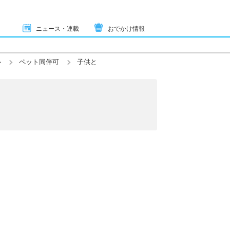
ニュース・連載
おでかけ情報
ル
ペット同伴可
子供と