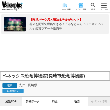
ニュース･連載
おでかけ情報
検 索
メニュー
【臨港パーク席と宿泊ホテルがセット】
花火を間近で堪能できる！「みなとみらいフェスティバ
ル」鑑賞ツアーを販売中
ベネックス恐竜博物館(長崎市恐竜博物館)
九州
長崎県
場所
駐車場あり
施設TOP
詳細データ
料金
地図
イベント情報