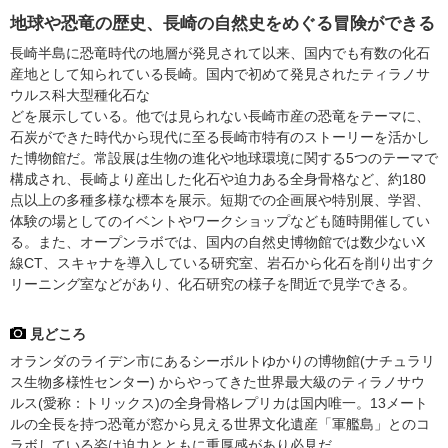
地球や恐竜の歴史、長崎の自然史をめぐる冒険ができる
長崎半島に恐竜時代の地層が発見されて以来、国内でも有数の化石
産地として知られている長崎。国内で初めて発見されたティラノサ
ウルス科大型種化石な
どを展示している。他では見られない長崎市産の恐竜をテーマに、
石炭ができた時代から現代に至る長崎市特有のストーリーを活かし
た博物館だ。常設展は生物の進化や地球環境に関する5つのテーマで
構成され、長崎より産出した化石や迫力ある全身骨格など、約180
点以上の多種多様な標本を展示。短期での企画展や特別展、学習、
体験の場としてのイベントやワークショップなども随時開催してい
る。また、オープンラボでは、国内の自然史博物館では数少ないX
線CT、スキャナを導入している研究室、岩石から化石を削り出すク
リーニング室などがあり、化石研究の様子を間近で見学できる。
見どころ
オランダのライデン市にあるシーボルトゆかりの博物館(ナチュラリ
ス生物多様性センター) からやってきた世界最大級のティラノサウ
ルス(愛称：トリックス)の全身骨格レプリカは国内唯一。13メート
ルの全長を持つ恐竜が窓から見える世界文化遺産「軍艦島」とのコ
ラボしている姿は迫力とともに重厚感があり必見だ。