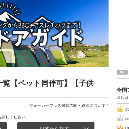
一覧【ペット同伴可】【子供
全国
8月8日
ウォーカープラス掲載の駅・路線について
志
お探しください。
c
目的から探す
O