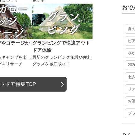
も安心！！
更新中
おで
夏
ビ
ジやコテージか
グランピングで快適アウト
ドア体験
水
もキャンプを楽し
最新のグランピング施設や便利
プをリサーチ
グッズを徹底取材！
20
七
トドア特集TOP
リ
お
プ