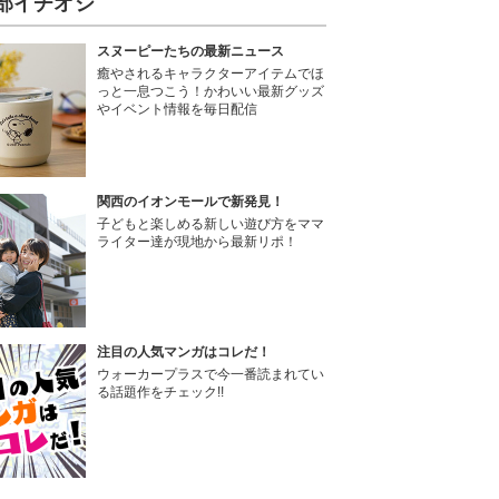
部イチオシ
スヌーピーたちの最新ニュース
癒やされるキャラクターアイテムでほ
っと一息つこう！かわいい最新グッズ
やイベント情報を毎日配信
関西のイオンモールで新発見！
子どもと楽しめる新しい遊び方をママ
ライター達が現地から最新リポ！
注目の人気マンガはコレだ！
ウォーカープラスで今一番読まれてい
る話題作をチェック!!