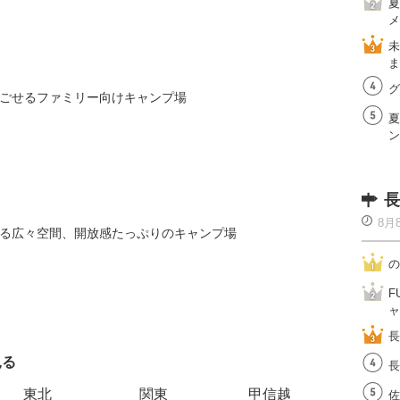
夏
メ
未
ま
グ
ごせるファミリー向けキャンプ場
夏
ン
長
8月
る広々空間、開放感たっぷりのキャンプ場
の
F
ャ
長
見る
エリアご
長
東北
関東
甲信越
佐