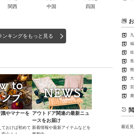
関西
中国
四国
お
九
ランキングをもっと見る
福
佐
長
熊
大
宮
鹿
閲
常識やマナーを
アウトドア関連の最新ニュ
ースをお届け
最近見
えておけば初めて
新着情報や最新アイテムなどを