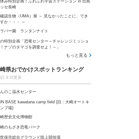
休み特別企画！ふわふわ宇宙ステーション in 出島
ッセ長崎
確認生物（UMA）展 ～ 見なかったことに、でき
すか・・・ ～
ラバー園 ランタンナイト
自然の中で快適に過ごせるファミリー向けキャンプ場
の特別企画「恐竜センター～チャレンジミッショ
！ナゾのタマゴを調査せよ！～」
もっと見る
崎県おでかけスポットランキング
8日 9:32更新
木津川沿いにひろがる広々空間、開放感たっぷりのキャ
んのこ温水センター
UN BASE kawatana camp field (旧：大崎オートキ
ンプ場)
崎歴史文化博物館
とのキャンプ場ランキングを見る
崎のもざき恐竜パーク
全国
北海道
東北
関東
世保市総合グラウンド陸上競技場