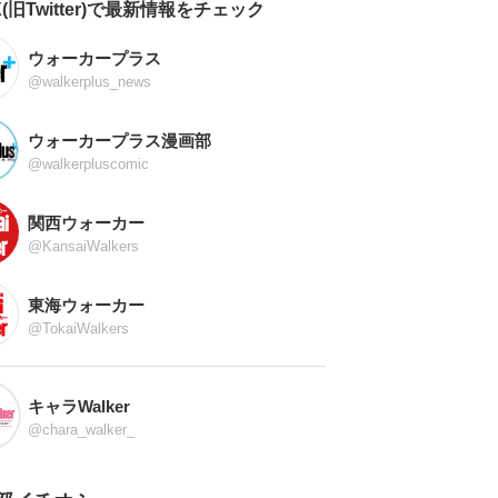
X(旧Twitter)で最新情報をチェック
ウォーカープラス
@walkerplus_news
ウォーカープラス漫画部
@walkerpluscomic
関西ウォーカー
@KansaiWalkers
東海ウォーカー
@TokaiWalkers
キャラWalker
@chara_walker_