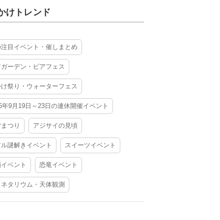
かけトレンド
の注目イベント・催しまとめ
アガーデン・ビアフェス
かけ祭り・ウォーターフェス
26年9月19日～23日の連休開催イベント
夕まつり
アジサイの見頃
アル謎解きイベント
スイーツイベント
酒イベント
恐竜イベント
ラネタリウム・天体観測