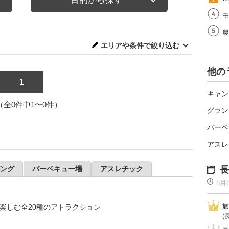
モ
農
エリアや条件で絞り込む
他の
1
キャン
1（全0件中1〜0件）
グラン
バーベ
アスレ
ング
バーベキュー場
アスレチック
長
8月
旅
楽しむ全20種のアトラクション
(