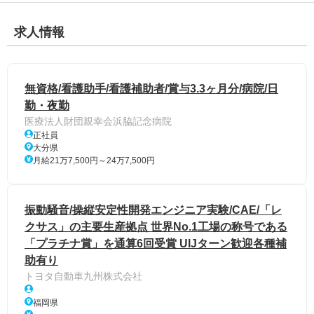
求人情報
無資格/看護助手/看護補助者/賞与3.3ヶ月分/病院/日
勤・夜勤
医療法人財団親幸会浜脇記念病院
正社員
大分県
月給21万7,500円～24万7,500円
振動騒音/操縦安定性開発エンジニア実験/CAE/「レ
クサス」の主要生産拠点 世界No.1工場の称号である
「プラチナ賞」を通算6回受賞 UIJターン歓迎各種補
助有り
トヨタ自動車九州株式会社
福岡県