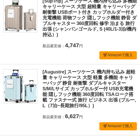
[SupTrip] スーツケース 機内持ち込み 多機能
キャリーケース 大型 超軽量 キャリーバッグ
耐衝撃 USBポート付き カップホルダー付き
充電機能 荷物フック 隠しフック機能 静音 ダ
ブルキャスター 360度回転 修学 泊まる 旅行
出張 (シャンパンゴールド, S (40L/1-3泊/機内
持込）)
4,747
新品最安値：
円
Amazonで購入
[Augustre] スーツケース 機内持ち込み 超軽
量 キャリーケース 大型 軽量 多機能 キャリ
ーバッグ 静音 耐衝撃 ダブルキャスター
S/M/Lサイズ カップホルダー付 USB充電機
能 隠しフック機能 360度回転 TSAローク搭
載 ファスナー式 旅行 ビジネス 出張 (ブルー,
L（7泊~長期旅行/95L）)
6,627
新品最安値：
円
Amazonで購入