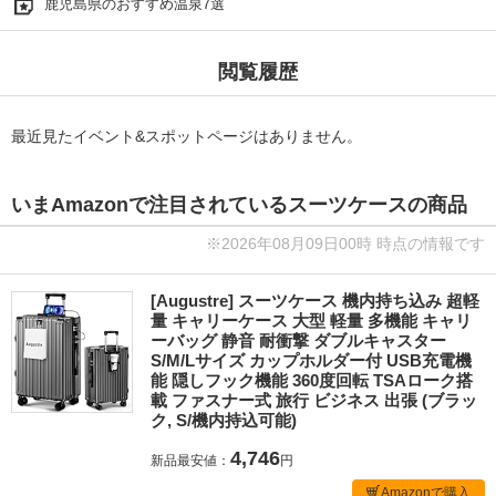
鹿児島県のおすすめ温泉7選
閲覧履歴
最近見たイベント&スポットページはありません。
いまAmazonで注目されているスーツケースの商品
※2026年08月09日00時 時点の情報です
[Augustre] スーツケース 機内持ち込み 超軽
量 キャリーケース 大型 軽量 多機能 キャリ
ーバッグ 静音 耐衝撃 ダブルキャスター
S/M/Lサイズ カップホルダー付 USB充電機
能 隠しフック機能 360度回転 TSAローク搭
載 ファスナー式 旅行 ビジネス 出張 (ブラッ
ク, S/機内持込可能)
4,746
新品最安値：
円
Amazonで購入