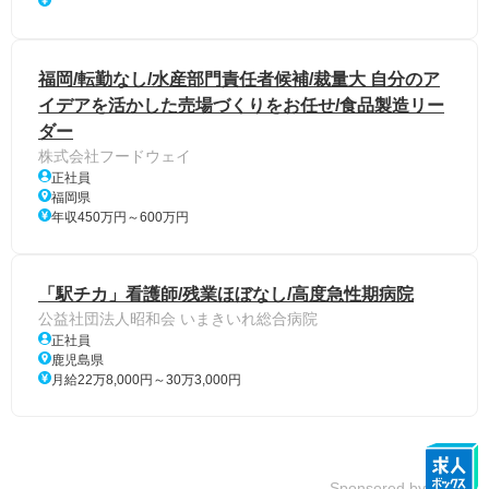
福岡/転勤なし/水産部門責任者候補/裁量大 自分のア
イデアを活かした売場づくりをお任せ/食品製造リー
ダー
株式会社フードウェイ
正社員
福岡県
年収450万円～600万円
「駅チカ」看護師/残業ほぼなし/高度急性期病院
公益社団法人昭和会 いまきいれ総合病院
正社員
鹿児島県
月給22万8,000円～30万3,000円
Sponsored by