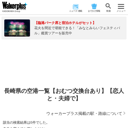
ニュース･連載
おでかけ情報
検 索
メニュー
【臨港パーク席と宿泊ホテルがセット】
花火を間近で堪能できる！「みなとみらいフェスティバ
ル」鑑賞ツアーを販売中
長崎県の空港一覧【おむつ交換台あり】【恋人
と・夫婦で】
ウォーカープラス掲載の駅・路線について
該当の検索結果は0件でした。