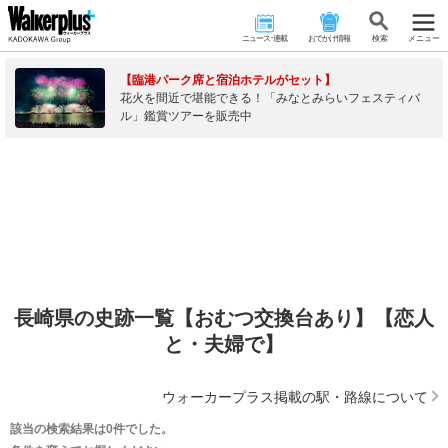
ニュース･連載
おでかけ情報
検 索
メニュー
【臨港パーク席と宿泊ホテルがセット】
花火を間近で堪能できる！「みなとみらいフェスティバ
ル」鑑賞ツアーを販売中
長崎県の史跡一覧【おむつ交換台あり】【恋人
と・夫婦で】
ウォーカープラス掲載の駅・路線について
該当の検索結果は0件でした。