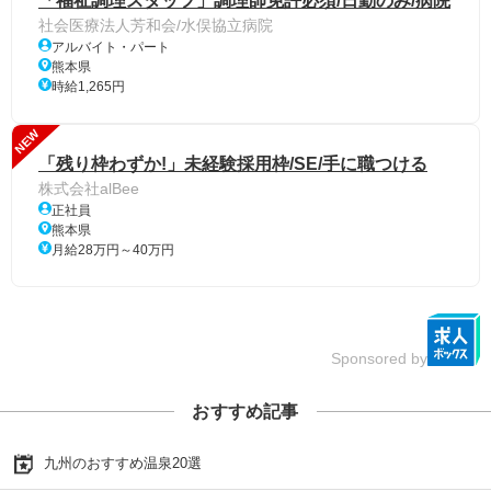
「福祉調理スタッフ」調理師免許必須/日勤のみ/病院
社会医療法人芳和会/水俣協立病院
アルバイト・パート
熊本県
時給1,265円
NEW
「残り枠わずか!」未経験採用枠/SE/手に職つける
株式会社alBee
正社員
熊本県
月給28万円～40万円
Sponsored by
おすすめ記事
九州のおすすめ温泉20選