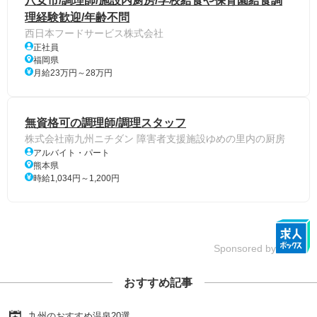
八女市/調理師/施設内厨房/学校給食や保育園給食調
理経験歓迎/年齢不問
西日本フードサービス株式会社
正社員
福岡県
月給23万円～28万円
無資格可の調理師/調理スタッフ
株式会社南九州ニチダン 障害者支援施設ゆめの里内の厨房
アルバイト・パート
熊本県
時給1,034円～1,200円
Sponsored by
おすすめ記事
九州のおすすめ温泉20選