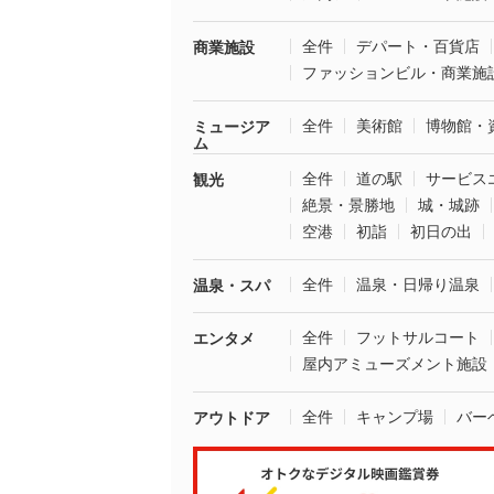
全件
デパート・百貨店
商業施設
ファッションビル・商業施
全件
美術館
博物館・
ミュージア
ム
全件
道の駅
サービス
観光
絶景・景勝地
城・城跡
空港
初詣
初日の出
全件
温泉・日帰り温泉
温泉・スパ
全件
フットサルコート
エンタメ
屋内アミューズメント施設
全件
キャンプ場
バー
アウトドア