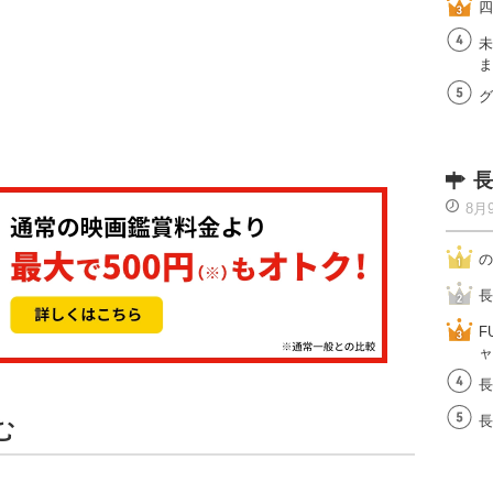
四
未
ま
グ
長
8月
の
長
F
ャ
長
長
む