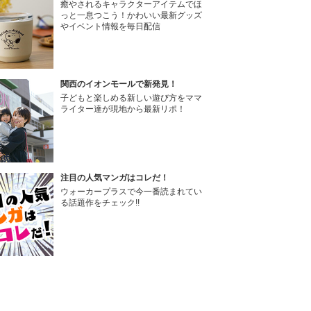
癒やされるキャラクターアイテムでほ
っと一息つこう！かわいい最新グッズ
やイベント情報を毎日配信
関西のイオンモールで新発見！
子どもと楽しめる新しい遊び方をママ
ライター達が現地から最新リポ！
注目の人気マンガはコレだ！
ウォーカープラスで今一番読まれてい
る話題作をチェック!!