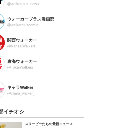
@walkerplus_news
ウォーカープラス漫画部
@walkerpluscomic
関西ウォーカー
@KansaiWalkers
東海ウォーカー
@TokaiWalkers
キャラWalker
@chara_walker_
部イチオシ
スヌーピーたちの最新ニュース