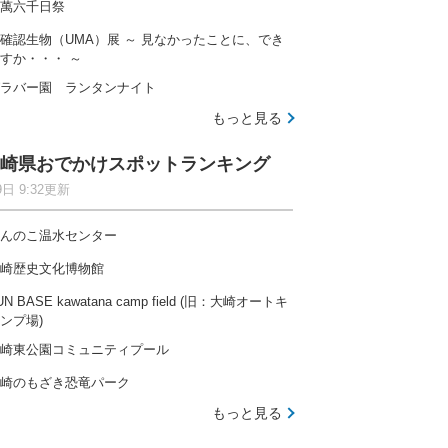
萬六千日祭
確認生物（UMA）展 ～ 見なかったことに、でき
すか・・・ ～
ラバー園 ランタンナイト
もっと見る
崎県おでかけスポットランキング
9日 9:32更新
んのこ温水センター
崎歴史文化博物館
UN BASE kawatana camp field (旧：大崎オートキ
ンプ場)
崎東公園コミュニティプール
崎のもざき恐竜パーク
もっと見る