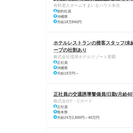
有料老人ホームすまいるハウス末吉
契約社員
沖縄県
月給18万840円
ホテルレストランの接客スタッフ/未経
ープの社割あり
株式会社琉球ホテルリゾート那覇
正社員
沖縄県
月給19万円～
正社員の交通誘導警備員/日勤/月給4
株式会社F・Cガード
正社員
熊本県
月給24万2,600円～40万円