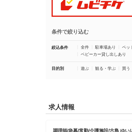
条件で絞り込む
全件
駐車場あり
ペッ
絞込条件
ベビーカー貸し出しあり
目的別
遊ぶ
観る・学ぶ
買う
求人情報
調理師/急募/常勤/介護施設/古島 ゆい