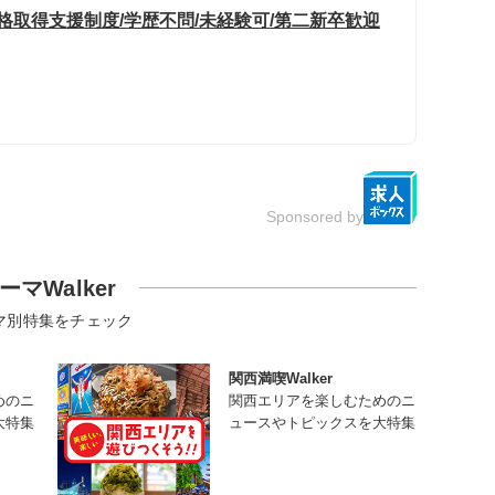
格取得支援制度/学歴不問/未経験可/第二新卒歓迎
Sponsored by
ーマWalker
マ別特集をチェック
関西満喫Walker
めのニ
関西エリアを楽しむためのニ
大特集
ュースやトピックスを大特集