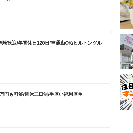
験歓迎/年間休日120日/車通勤OK/ヒルトングル
0万円も可能/週休二日制/手厚い福利厚生