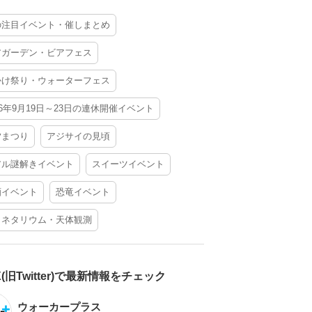
の注目イベント・催しまとめ
アガーデン・ビアフェス
かけ祭り・ウォーターフェス
26年9月19日～23日の連休開催イベント
夕まつり
アジサイの見頃
アル謎解きイベント
スイーツイベント
酒イベント
恐竜イベント
ラネタリウム・天体観測
X(旧Twitter)で最新情報をチェック
ウォーカープラス