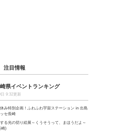
注目情報
崎県イベントランキング
9日 9:32更新
休み特別企画！ふわふわ宇宙ステーション in 出島
ッセ長崎
する光の切り絵展～くうそうって、まほうだよ～
長崎)