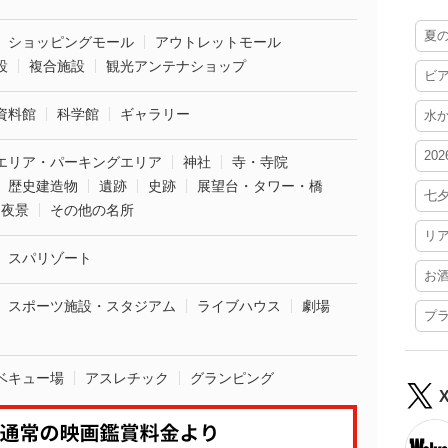
夏
ショッピングモール
アウトレットモール
設
複合施設
観光アンテナショップ
ビ
資料館
科学館
ギャラリー
水
20
エリア・パーキングエリア
神社
寺・寺院
歴史建造物
遺跡
史跡
展望台・タワー・橋
七
夜景
その他の名所
リ
スパリゾート
お
スポーツ施設・スタジアム
ライブハウス
劇場
プ
ベキュー場
アスレチック
グランピング