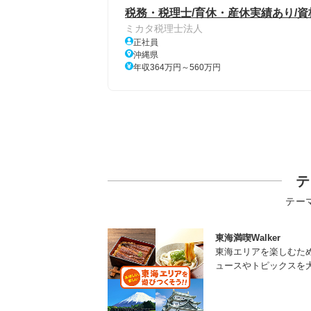
税務・税理士/育休・産休実績あり/資
ミカタ税理士法人
正社員
沖縄県
年収364万円～560万円
テ
テー
東海満喫Walker
東海エリアを楽しむた
ュースやトピックスを