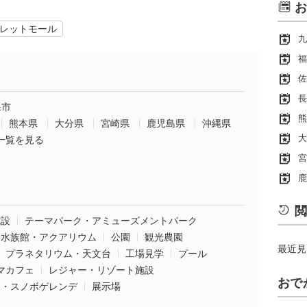
お
レットモール
九
福
佐
長
保市
熊
熊本県
大分県
宮崎県
鹿児島県
沖縄県
大
一覧を見る
宮
鹿
閲
施設
テーマパーク・アミューズメントパーク
水族館・アクアリウム
公園
観光農園
最近見
プラネタリウム・天文台
工場見学
プール
マカフェ
レジャー・リゾート施設
おで
ー・スノボゲレンデ
展示場