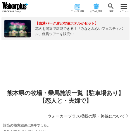
ニュース･連載
おでかけ情報
検 索
メニュー
【臨港パーク席と宿泊ホテルがセット】
花火を間近で堪能できる！「みなとみらいフェスティバ
ル」鑑賞ツアーを販売中
熊本県の牧場・乗馬施設一覧【駐車場あり】
【恋人と・夫婦で】
ウォーカープラス掲載の駅・路線について
該当の検索結果は0件でした。