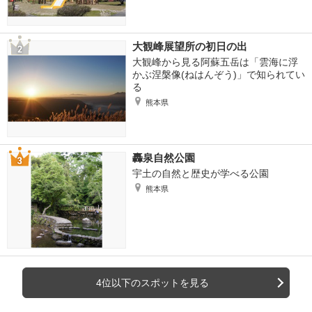
大観峰展望所の初日の出
大観峰から見る阿蘇五岳は「雲海に浮
かぶ涅槃像(ねはんぞう)」で知られてい
る
熊本県
轟泉自然公園
宇土の自然と歴史が学べる公園
熊本県
4位以下のスポットを見る