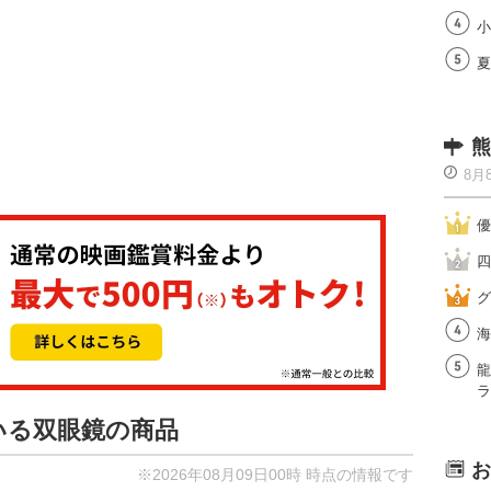
小
夏
熊
8月
優
四
グ
海
龍
ラ
ている双眼鏡の商品
お
※2026年08月09日00時 時点の情報です