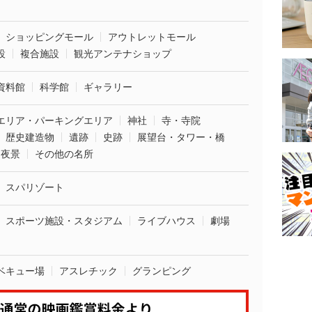
ショッピングモール
アウトレットモール
設
複合施設
観光アンテナショップ
資料館
科学館
ギャラリー
エリア・パーキングエリア
神社
寺・寺院
歴史建造物
遺跡
史跡
展望台・タワー・橋
夜景
その他の名所
スパリゾート
スポーツ施設・スタジアム
ライブハウス
劇場
ベキュー場
アスレチック
グランピング