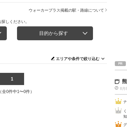
ウォーカープラス掲載の駅・路線について
お探しください。
目的から探す
エリアや条件で絞り込む
1
熊
8月
1（全0件中1〜0件）
ナ
く
知
グ