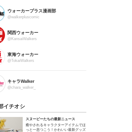
ウォーカープラス漫画部
@walkerpluscomic
関西ウォーカー
@KansaiWalkers
東海ウォーカー
@TokaiWalkers
キャラWalker
@chara_walker_
部イチオシ
スヌーピーたちの最新ニュース
癒やされるキャラクターアイテムでほ
っと一息つこう！かわいい最新グッズ