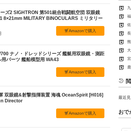
九
ズ2 SIGHTRON 第501統合戦闘航空団 双眼鏡
福
21 8×21mm MILITARY BINOCULARS ミリタリー
佐
Amazonで購入
長
円
熊
大
/700 ナノ・ドレッドシリーズ 艦艇用双眼鏡・測距
宮
用パーツ 艦船模型用 WA43
鹿
Amazonで購入
閲
海軍 双眼鏡&射撃指揮装置 海魂 OceanSpirit [H016]
最近見
n Director
おで
Amazonで購入