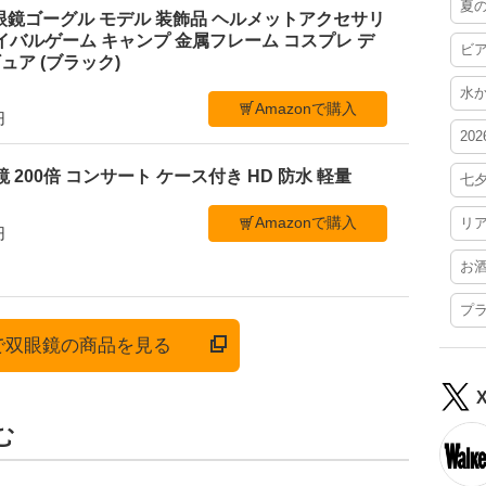
夏
暗視双眼鏡ゴーグル モデル 装飾品 ヘルメットアクセサリ
イバルゲーム キャンプ 金属フレーム コスプレ デ
ビ
ア (ブラック)
水
Amazonで購入
円
20
 200倍 コンサート ケース付き HD 防水 軽量
七
Amazonで購入
リ
円
お
プ
nで双眼鏡の商品を見る
む