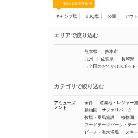
よく使われる検索条件
キャンプ場
BBQ場
公園
アウト
エリアで絞り込む
熊本県
熊本市
九州
佐賀県
長崎県
→全国のおでかけスポット
カテゴリで絞り込む
全件
遊園地・レジャー
アミューズ
メント
動物園・サファリパーク
牧場・乗馬施設
植物園
フードテーマパーク・テー
ビーチ・海水浴場
スキ