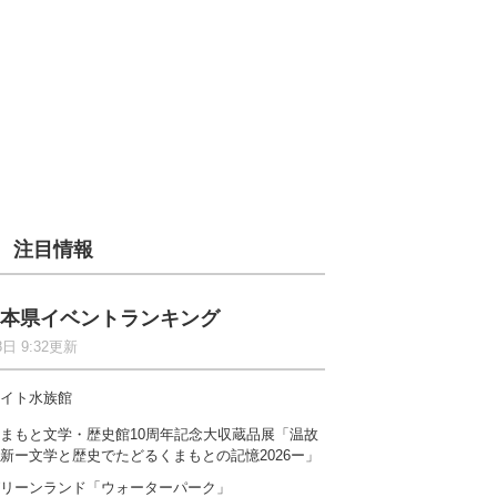
注目情報
本県イベントランキング
8日 9:32更新
イト水族館
まもと文学・歴史館10周年記念大収蔵品展「温故
新ー文学と歴史でたどるくまもとの記憶2026ー」
リーンランド「ウォーターパーク」