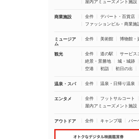
屋内アミューズメント施設
全件
デパート・百貨店
商業施設
ファッションビル・商業施
全件
美術館
博物館・
ミュージア
ム
全件
道の駅
サービス
観光
絶景・景勝地
城・城跡
空港
初詣
初日の出
全件
温泉・日帰り温泉
温泉・スパ
全件
フットサルコート
エンタメ
屋内アミューズメント施設
全件
キャンプ場
バー
アウトドア