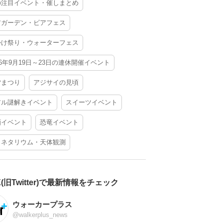
の注目イベント・催しまとめ
アガーデン・ビアフェス
かけ祭り・ウォーターフェス
26年9月19日～23日の連休開催イベント
夕まつり
アジサイの見頃
アル謎解きイベント
スイーツイベント
酒イベント
恐竜イベント
ラネタリウム・天体観測
X(旧Twitter)で最新情報をチェック
ウォーカープラス
@walkerplus_news