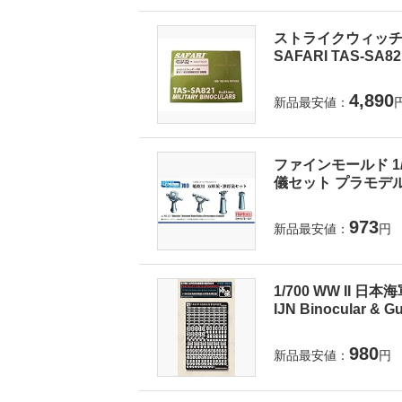
ストライクウィッチー
SAFARI TAS-SA8
4,890
新品最安値：
ファインモールド 1
儀セット プラモデル
973
新品最安値：
円
1/700 WW II 日本
IJN Binocular & Gu
980
新品最安値：
円