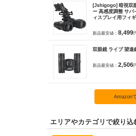
[Jshigogo] 
ー 高感度調整 サバ
ィスプレイ用フィギュ
8,499
新品最安値：
双眼鏡 ライブ 望遠鏡
2,506
新品最安値：
Amazo
エリアやカテゴリで絞り込