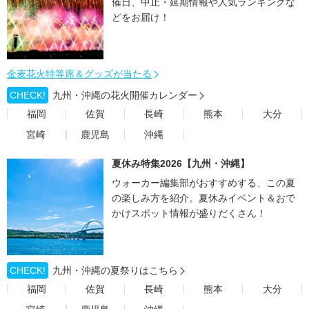
催日、中止・延期情報や人気ランキングな
どをお届け！
金麦花火特等席＆グッズが当たる
CHECK!
九州・沖縄の花火開催カレンダー
福岡
佐賀
長崎
熊本
大分
宮崎
鹿児島
沖縄
夏休み特集2026【九州・沖縄】
ウォーカー編集部がおすすめする、この夏
の楽しみ方を紹介。夏休みイベント＆おで
かけスポット情報が盛りだくさん！
CHECK!
九州・沖縄の夏祭りはこちら
福岡
佐賀
長崎
熊本
大分