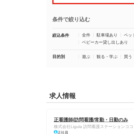
条件で絞り込む
全件
駐車場あり
ペッ
絞込条件
ベビーカー貸し出しあり
目的別
遊ぶ
観る・学ぶ
買う
求人情報
正看護師/訪問看護/常勤・日勤のみ
株式会社Ligula 訪問看護ステーションコ
正社員