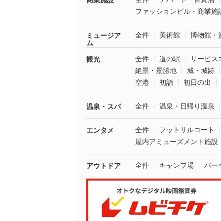
商業施設
ファッションビル・商業施
全件
美術館
博物館・
ミュージア
ム
全件
道の駅
サービス
観光
絶景・景勝地
城・城跡
空港
初詣
初日の出
全件
温泉・日帰り温泉
温泉・スパ
全件
フットサルコート
エンタメ
屋内アミューズメント施設
全件
キャンプ場
バー
アウトドア