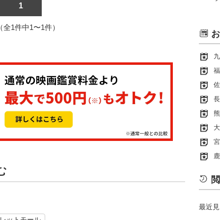
1
1（全1件中1〜1件）
お
九
福
佐
長
熊
大
宮
鹿
む
閲
最近見
レットモール