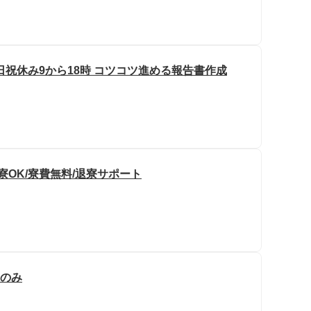
祝休み9から18時 コツコツ進める報告書作成
寮OK/寮費無料/退寮サポート
勤のみ