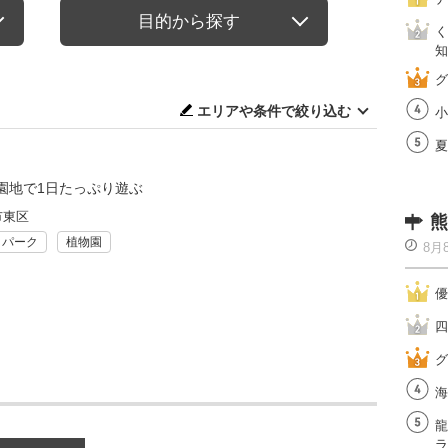
目的から探す
く
知
グ
エリアや条件で絞り込む
小
夏
園地で1日たっぷり遊ぶ
市東区
熊
リパーク
植物園
8月
優
四
グ
海
龍
ラ