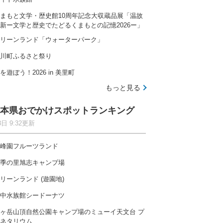
まもと文学・歴史館10周年記念大収蔵品展「温故
新ー文学と歴史でたどるくまもとの記憶2026ー」
リーンランド「ウォーターパーク」
川町ふるさと祭り
を遊ぼう！2026 in 美里町
もっと見る
本県おでかけスポットランキング
8日 9:32更新
峰園フルーツランド
季の里旭志キャンプ場
リーンランド (遊園地)
中水族館シードーナツ
ヶ岳山頂自然公園キャンプ場のミューイ天文台 プ
ネタリウム