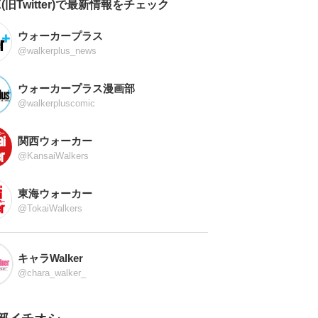
X(旧Twitter)で最新情報をチェック
ウォーカープラス
@walkerplus_news
ウォーカープラス漫画部
@walkerpluscomic
関西ウォーカー
@KansaiWalkers
東海ウォーカー
@TokaiWalkers
キャラWalker
@chara_walker_