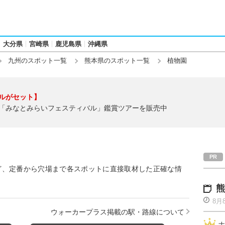
大分県
宮崎県
鹿児島県
沖縄県
九州のスポット一覧
熊本県のスポット一覧
植物園
ルがセット】
「みなとみらいフェスティバル」鑑賞ツアーを販売中
ど、定番から穴場まで各スポットに直接取材した正確な情
熊
8月
ウォーカープラス掲載の駅・路線について
ナ