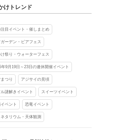
かけトレンド
の注目イベント・催しまとめ
アガーデン・ビアフェス
かけ祭り・ウォーターフェス
26年9月19日～23日の連休開催イベント
夕まつり
アジサイの見頃
アル謎解きイベント
スイーツイベント
酒イベント
恐竜イベント
ラネタリウム・天体観測