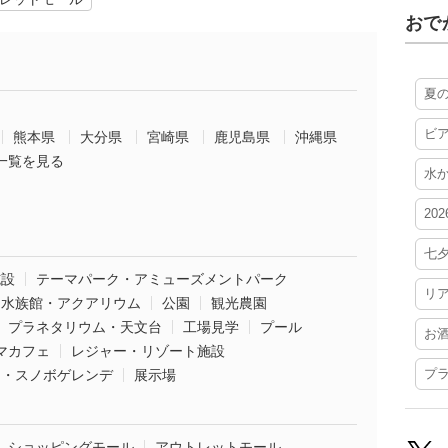
おで
夏
ビ
熊本県
大分県
宮崎県
鹿児島県
沖縄県
一覧を見る
水
20
七
施設
テーマパーク・アミューズメントパーク
リ
水族館・アクアリウム
公園
観光農園
プラネタリウム・天文台
工場見学
プール
お
マカフェ
レジャー・リゾート施設
プ
ー・スノボゲレンデ
展示場
ショッピングモール
アウトレットモール