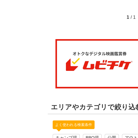
1
/ 
エリアやカテゴリで絞り込
よく使われる検索条件
キャンプ場
BBQ場
公園
アウト