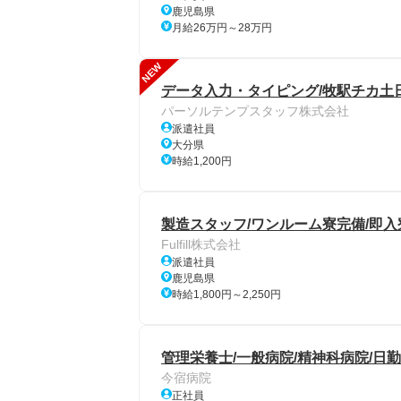
鹿児島県
月給26万円～28万円
NEW
データ入力・タイピング/牧駅チカ土日
パーソルテンプスタッフ株式会社
派遣社員
大分県
時給1,200円
製造スタッフ/ワンルーム寮完備/即入
Fulfill株式会社
派遣社員
鹿児島県
時給1,800円～2,250円
管理栄養士/一般病院/精神科病院/日
今宿病院
正社員