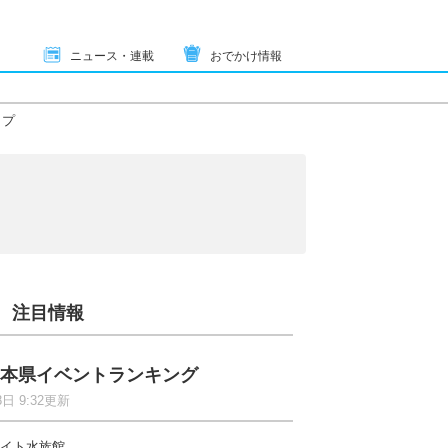
ニュース・連載
おでかけ情報
ップ
注目情報
本県イベントランキング
8日 9:32更新
イト水族館