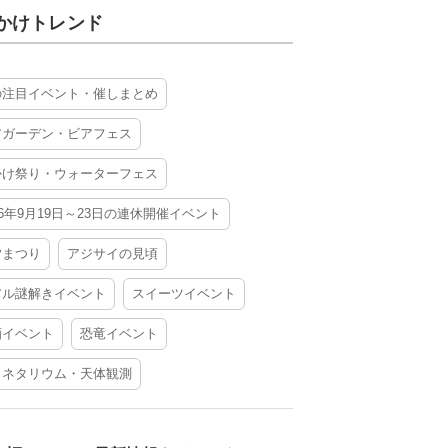
かけトレンド
の注目イベント・催しまとめ
アガーデン・ビアフェス
かけ祭り・ウォーターフェス
26年9月19日～23日の連休開催イベント
夕まつり
アジサイの見頃
アル謎解きイベント
スイーツイベント
酒イベント
恐竜イベント
ラネタリウム・天体観測