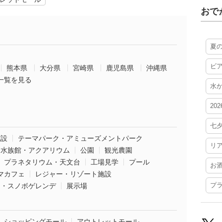
おで
夏
ビ
熊本県
大分県
宮崎県
鹿児島県
沖縄県
一覧を見る
水
20
七
施設
テーマパーク・アミューズメントパーク
リ
水族館・アクアリウム
公園
観光農園
プラネタリウム・天文台
工場見学
プール
お
マカフェ
レジャー・リゾート施設
プ
ー・スノボゲレンデ
展示場
ショッピングモール
アウトレットモール