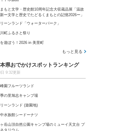
まもと文学・歴史館10周年記念大収蔵品展「温故
新ー文学と歴史でたどるくまもとの記憶2026ー」
リーンランド「ウォーターパーク」
川町ふるさと祭り
を遊ぼう！2026 in 美里町
もっと見る
本県おでかけスポットランキング
8日 9:32更新
峰園フルーツランド
季の里旭志キャンプ場
リーンランド (遊園地)
中水族館シードーナツ
ヶ岳山頂自然公園キャンプ場のミューイ天文台 プ
ネタリウム