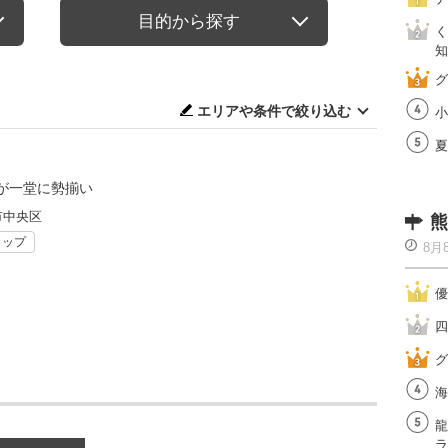
目的から探す
く
知
グ
エリアや条件で絞り込む
小
夏
が一堂に勢揃い
市中央区
熊
ョップ
8月
優
四
グ
海
龍
ラ