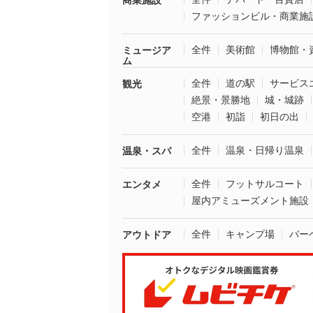
商業施設
ファッションビル・商業施
全件
美術館
博物館・
ミュージア
ム
全件
道の駅
サービス
観光
絶景・景勝地
城・城跡
空港
初詣
初日の出
全件
温泉・日帰り温泉
温泉・スパ
全件
フットサルコート
エンタメ
屋内アミューズメント施設
全件
キャンプ場
バー
アウトドア