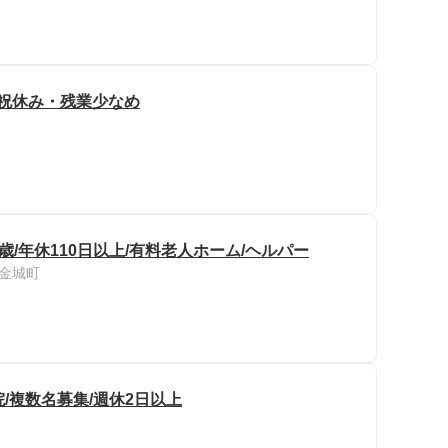
日祝休み・残業少なめ
歳/年休110日以上/有料老人ホーム/ヘルパー
金城町
/複数名募集/週休2日以上