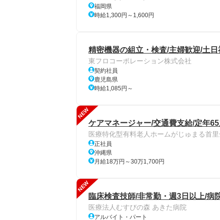
福岡県
時給1,300円～1,600円
精密機器の組立・検査/主婦歓迎/土
東フロコーポレーション株式会社
契約社員
鹿児島県
時給1,085円～
NEW
ケアマネージャー/交通費支給/定年65
医療特化型有料老人ホームがじゅまる首里
正社員
沖縄県
月給18万円～30万1,700円
NEW
臨床検査技師/非常勤・週3日以上/病院
医療法人むすびの森 あきた病院
アルバイト・パート