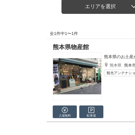
エリアを選択
全1件中1〜1件
熊本県物産館
熊本県のお土産
熊本県
熊本
観光アンテナシ
入場無料
駐車場