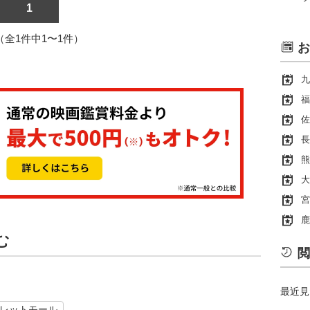
1
1（全1件中1〜1件）
お
九
福
佐
長
熊
大
宮
鹿
む
閲
最近見
レットモール