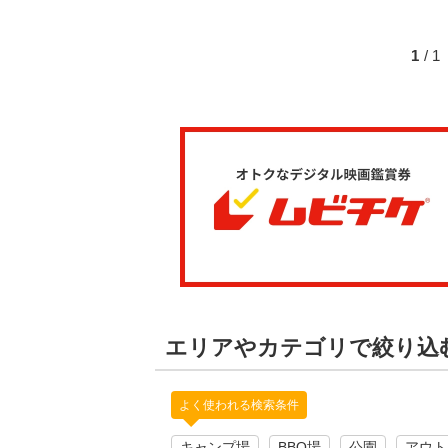
1
/ 
エリアやカテゴリで絞り込
よく使われる検索条件
キャンプ場
BBQ場
公園
アウト