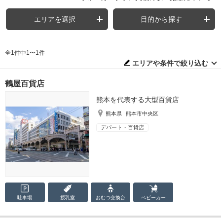
エリアを選択
目的から探す
全1件中1〜1件
エリアや条件で絞り込む
鶴屋百貨店
熊本を代表する大型百貨店
熊本県
熊本市中央区
デパート・百貨店
駐車場
授乳室
おむつ
交換台
ベビーカー