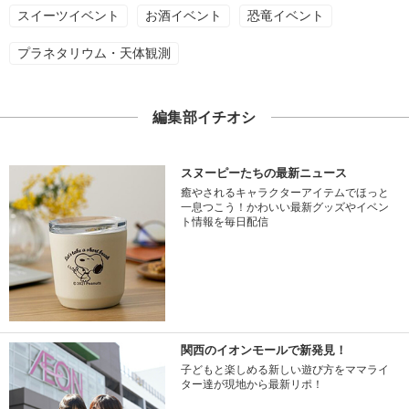
スイーツイベント
お酒イベント
恐竜イベント
プラネタリウム・天体観測
編集部イチオシ
スヌーピーたちの最新ニュース
癒やされるキャラクターアイテムでほっと
一息つこう！かわいい最新グッズやイベン
ト情報を毎日配信
関西のイオンモールで新発見！
子どもと楽しめる新しい遊び方をママライ
ター達が現地から最新リポ！