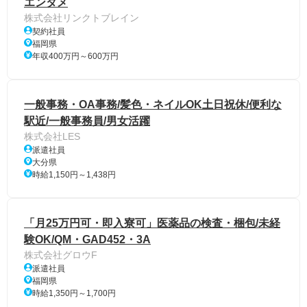
エンタメ
株式会社リンクトブレイン
契約社員
福岡県
年収400万円～600万円
一般事務・OA事務/髪色・ネイルOK土日祝休/便利な
駅近/一般事務員/男女活躍
株式会社LES
派遣社員
大分県
時給1,150円～1,438円
「月25万円可・即入寮可」医薬品の検査・梱包/未経
験OK/QM・GAD452・3A
株式会社グロウF
派遣社員
福岡県
時給1,350円～1,700円