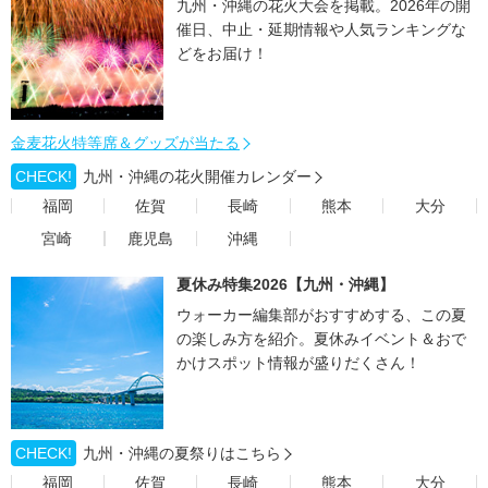
九州・沖縄の花火大会を掲載。2026年の開
催日、中止・延期情報や人気ランキングな
どをお届け！
金麦花火特等席＆グッズが当たる
CHECK!
九州・沖縄の花火開催カレンダー
福岡
佐賀
長崎
熊本
大分
宮崎
鹿児島
沖縄
夏休み特集2026【九州・沖縄】
ウォーカー編集部がおすすめする、この夏
の楽しみ方を紹介。夏休みイベント＆おで
かけスポット情報が盛りだくさん！
CHECK!
九州・沖縄の夏祭りはこちら
福岡
佐賀
長崎
熊本
大分