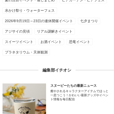
夏の注目イベント・催しまとめ
ビアガーデン・ビアフェス
水かけ祭り・ウォーターフェス
2026年9月19日～23日の連休開催イベント
七夕まつり
アジサイの見頃
リアル謎解きイベント
スイーツイベント
お酒イベント
恐竜イベント
プラネタリウム・天体観測
編集部イチオシ
スヌーピーたちの最新ニュース
癒やされるキャラクターアイテムでほっと
一息つこう！かわいい最新グッズやイベン
ト情報を毎日配信