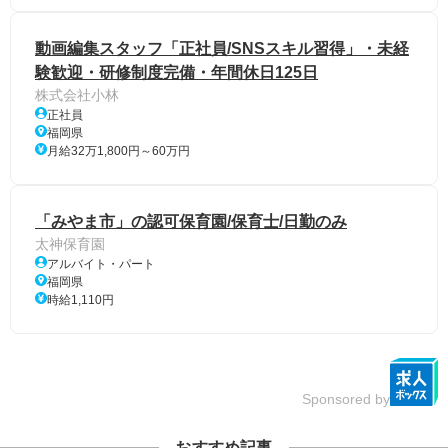
動画編集スタッフ「正社員/SNSスキル習得」・未経
験歓迎・研修制度完備・年間休日125日
株式会社小林
正社員
福岡県
月給32万1,800円～60万円
「みやま市」の認可保育園/保育士/日勤のみ
太神保育園
アルバイト・パート
福岡県
時給1,110円
Sponsored by
おすすめ記事