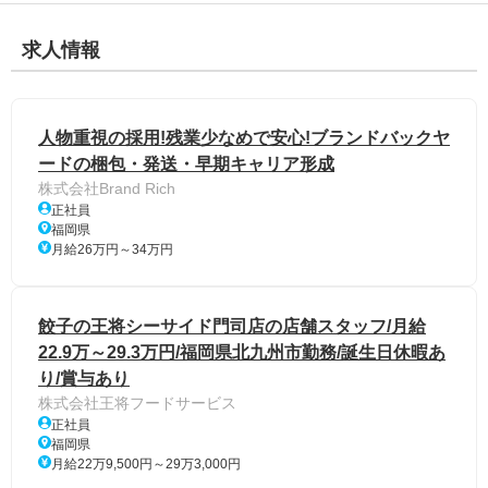
求人情報
人物重視の採用!残業少なめで安心!ブランドバックヤ
ードの梱包・発送・早期キャリア形成
株式会社Brand Rich
正社員
福岡県
月給26万円～34万円
餃子の王将シーサイド門司店の店舗スタッフ/月給
22.9万～29.3万円/福岡県北九州市勤務/誕生日休暇あ
り/賞与あり
株式会社王将フードサービス
正社員
福岡県
月給22万9,500円～29万3,000円