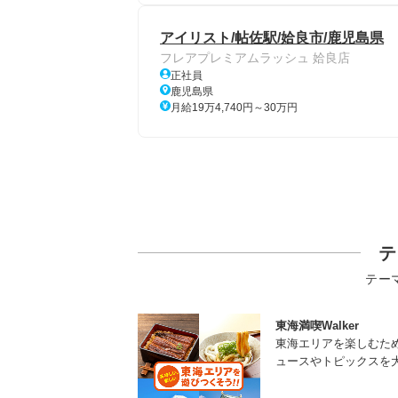
アイリスト/帖佐駅/姶良市/鹿児島県
フレアプレミアムラッシュ 姶良店
正社員
鹿児島県
月給19万4,740円～30万円
テ
テー
東海満喫Walker
東海エリアを楽しむた
ュースやトピックスを