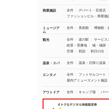
全件
デパート・百貨店
商業施設
ファッションビル・商業施
全件
美術館
博物館・
ミュージア
ム
全件
道の駅
サービス
観光
絶景・景勝地
城・城跡
空港
初詣
初日の出
全件
温泉・日帰り温泉
温泉・スパ
全件
フットサルコート
エンタメ
屋内アミューズメント施設
全件
キャンプ場
バー
アウトドア