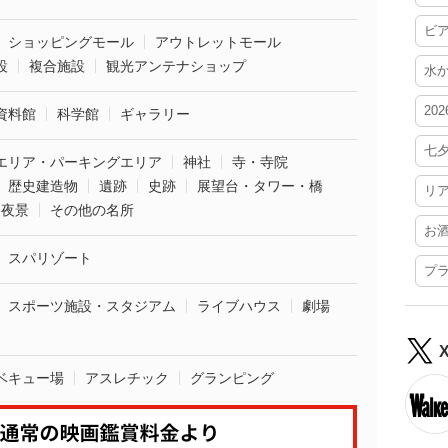
ビ
ショッピングモール
アウトレットモール
設
複合施設
観光アンテナショップ
水
20
資料館
科学館
ギャラリー
七
エリア・パーキングエリア
神社
寺・寺院
歴史建造物
遺跡
史跡
展望台・タワー・橋
リ
夜景
その他の名所
お
スパリゾート
プ
スポーツ施設・スタジアム
ライブハウス
劇場
ベキュー場
アスレチック
グランピング