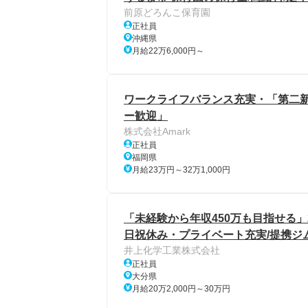
前原どろんこ保育園
正社員
沖縄県
月給22万6,000円～
ワークライフバランス充実・「第二
ー歓迎」
株式会社Amark
正社員
福岡県
月給23万円～32万1,000円
「未経験から年収450万も目指せる」
日祝休み・プライベート充実/提携ジ
井上化学工業株式会社
正社員
大分県
月給20万2,000円～30万円