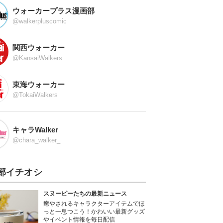
ウォーカープラス漫画部
@walkerpluscomic
関西ウォーカー
@KansaiWalkers
東海ウォーカー
@TokaiWalkers
キャラWalker
@chara_walker_
部イチオシ
スヌーピーたちの最新ニュース
癒やされるキャラクターアイテムでほ
っと一息つこう！かわいい最新グッズ
やイベント情報を毎日配信