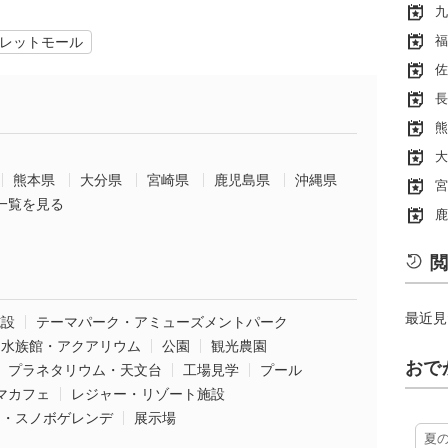
九
福
レットモール
佐
長
熊
大
熊本県
大分県
宮崎県
鹿児島県
沖縄県
宮
一覧を見る
鹿
閲
最近見
施設
テーマパーク・アミューズメントパーク
水族館・アクアリウム
公園
観光農園
おで
プラネタリウム・天文台
工場見学
プール
マカフェ
レジャー・リゾート施設
ー・スノボゲレンデ
展示場
夏