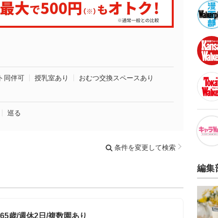
ト同伴可
授乳室あり
おむつ交換スペースあり
巡る
条件を変更して検索
編集
65歳/週休2日/複数園あり