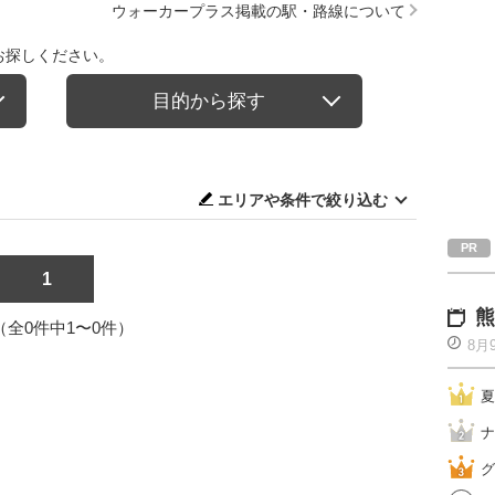
ウォーカープラス掲載の駅・路線について
お探しください。
目的から探す
エリアや条件で絞り込む
1
熊
1（全0件中1〜0件）
8月
夏
ナ
グ