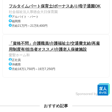
フルタイムパート保育士/ボーナスあり/母子通園OK
社会福祉法人厚徳会大日保育園
アルバイト・パート
福岡県
月給21万円～21万8,400円
「資格不問」介護職員/介護福祉士/交通費支給/再雇
用制度有/担当者オススメ/介護老人保健施設
愛聖ホーム和
正社員
沖縄県
月給18万1,750円～19万7,250円
Sponsored by
おすすめ記事