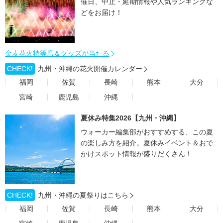
催日、中止・延期情報や人気ランキングな
どをお届け！
金麦花火特等席＆グッズが当たる
CHECK!
九州・沖縄の花火開催カレンダー
福岡
佐賀
長崎
熊本
大分
宮崎
鹿児島
沖縄
夏休み特集2026【九州・沖縄】
ウォーカー編集部がおすすめする、この夏
の楽しみ方を紹介。夏休みイベント＆おで
かけスポット情報が盛りだくさん！
CHECK!
九州・沖縄の夏祭りはこちら
福岡
佐賀
長崎
熊本
大分