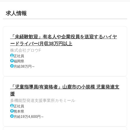
求人情報
「未経験歓迎」有名人や企業役員を送迎するハイヤ
ードライバー/月収38万円以上
株式会社グロウF
正社員
福岡県
月給38万円～
「児童指導員/有資格者」山鹿市の小規模 児童発達支
援
多機能型発達支援事業所カモミール
正社員
熊本県
月給19万4,600円～