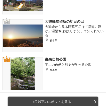
大観峰展望所の初日の出
大観峰から見る阿蘇五岳は「雲海に浮
かぶ涅槃像(ねはんぞう)」で知られてい
る
熊本県
轟泉自然公園
宇土の自然と歴史が学べる公園
熊本県
4位以下のスポットを見る