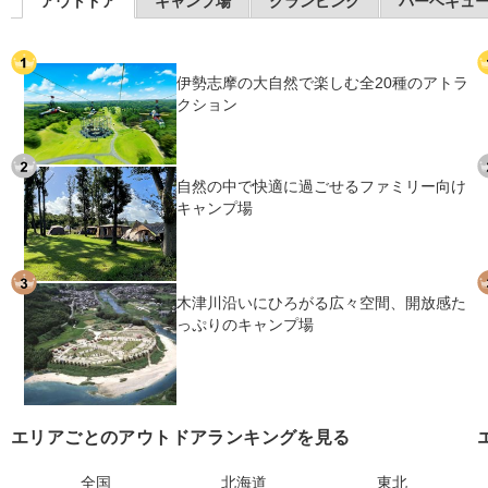
アウトドア
キャンプ場
グランピング
バーベキュ
伊勢志摩の大自然で楽しむ全20種のアトラ
クション
自然の中で快適に過ごせるファミリー向け
キャンプ場
木津川沿いにひろがる広々空間、開放感た
っぷりのキャンプ場
エリアごとのアウトドアランキングを見る
全国
北海道
東北