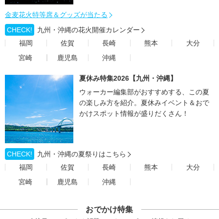
金麦花火特等席＆グッズが当たる
CHECK!
九州・沖縄の花火開催カレンダー
福岡
佐賀
長崎
熊本
大分
宮崎
鹿児島
沖縄
夏休み特集2026【九州・沖縄】
ウォーカー編集部がおすすめする、この夏
の楽しみ方を紹介。夏休みイベント＆おで
かけスポット情報が盛りだくさん！
CHECK!
九州・沖縄の夏祭りはこちら
福岡
佐賀
長崎
熊本
大分
宮崎
鹿児島
沖縄
おでかけ特集