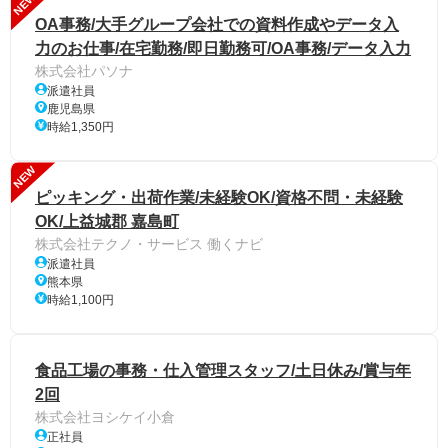
NEW
OA事務/大手グループ会社での資料作成やデータ入
力のお仕事/在宅勤務/即日勤務可/OA事務/データ入力
株式会社パソナ
派遣社員
鹿児島県
時給1,350円
NEW
ピッキング・出荷作業/未経験OK/資格不問・未経験
OK/上益城郡 嘉島町
株式会社テクノ・サービス 働くナビ
派遣社員
熊本県
時給1,100円
食品工場の事務・仕入管理スタッフ/土日休み/賞与年
2回
株式会社ヨシケイ小倉
正社員