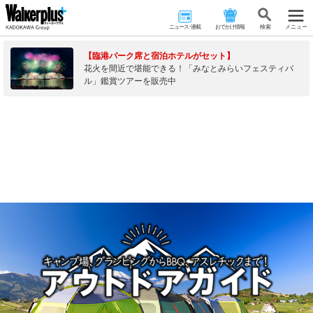
ニュース･連載
おでかけ情報
検 索
メニュー
【臨港パーク席と宿泊ホテルがセット】
花火を間近で堪能できる！「みなとみらいフェスティバ
ル」鑑賞ツアーを販売中