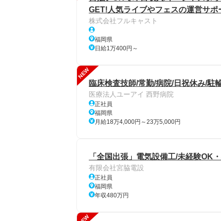
GET!人気ライブやフェスの運営サポ
株式会社フルキャスト
福岡県
日給1万400円～
NEW
臨床検査技師/常勤/病院/日祝休み/
医療法人ユーアイ 西野病院
正社員
福岡県
月給18万4,000円～23万5,000円
「全国出張」電気設備工/未経験OK
有限会社宮脇電設
正社員
福岡県
年収480万円
NEW