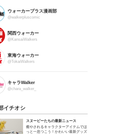
ウォーカープラス漫画部
@walkerpluscomic
関西ウォーカー
@KansaiWalkers
東海ウォーカー
@TokaiWalkers
キャラWalker
@chara_walker_
部イチオシ
スヌーピーたちの最新ニュース
癒やされるキャラクターアイテムでほ
っと一息つこう！かわいい最新グッズ