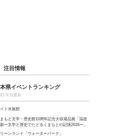
注目情報
本県イベントランキング
8日 9:32更新
イト水族館
まもと文学・歴史館10周年記念大収蔵品展「温故
新ー文学と歴史でたどるくまもとの記憶2026ー」
リーンランド「ウォーターパーク」