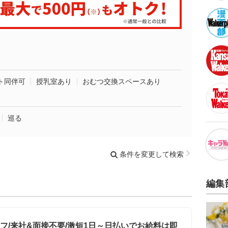
ト同伴可
授乳室あり
おむつ交換スペースあり
巡る
条件を変更して検索
編集
フ/来社&面接不要/激短1日～日払いでお給料は即