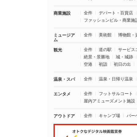
全件
デパート・百貨店
商業施設
ファッションビル・商業施
全件
美術館
博物館・
ミュージア
ム
全件
道の駅
サービス
観光
絶景・景勝地
城・城跡
空港
初詣
初日の出
全件
温泉・日帰り温泉
温泉・スパ
全件
フットサルコート
エンタメ
屋内アミューズメント施設
全件
キャンプ場
バー
アウトドア