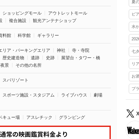
夏
ショッピングモール
アウトレットモール
ビ
設
複合施設
観光アンテナショップ
水
資料館
科学館
ギャラリー
20
エリア・パーキングエリア
神社
寺・寺院
七
歴史建造物
遺跡
史跡
展望台・タワー・橋
リ
夜景
その他の名所
お
スパリゾート
プ
スポーツ施設・スタジアム
ライブハウス
劇場
ベキュー場
アスレチック
グランピング