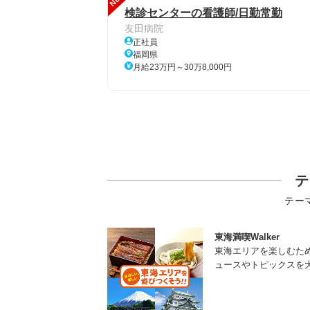
検診センターの看護師/日勤常勤
友田病院
正社員
福岡県
月給23万円～30万8,000円
テ
テー
東海満喫Walker
東海エリアを楽しむた
ュースやトピックスを