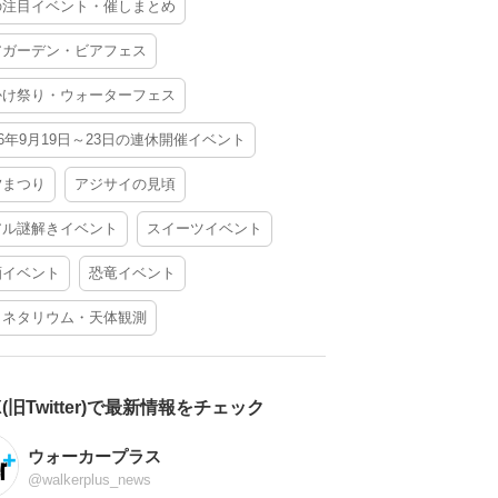
の注目イベント・催しまとめ
アガーデン・ビアフェス
かけ祭り・ウォーターフェス
26年9月19日～23日の連休開催イベント
夕まつり
アジサイの見頃
アル謎解きイベント
スイーツイベント
酒イベント
恐竜イベント
ラネタリウム・天体観測
X(旧Twitter)で最新情報をチェック
ウォーカープラス
@walkerplus_news