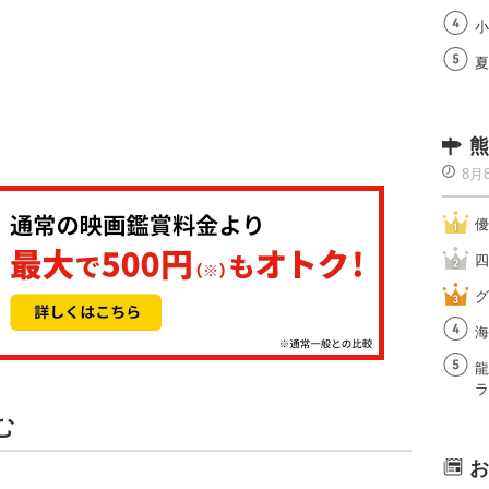
小
夏
熊
8月
優
四
グ
海
龍
ラ
む
お