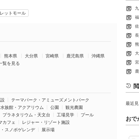
九
レットモール
福
佐
長
熊
大
熊本県
大分県
宮崎県
鹿児島県
沖縄県
宮
一覧を見る
鹿
閲
施設
テーマパーク・アミューズメントパーク
最近見
水族館・アクアリウム
公園
観光農園
プラネタリウム・天文台
工場見学
プール
おで
マカフェ
レジャー・リゾート施設
ー・スノボゲレンデ
展示場