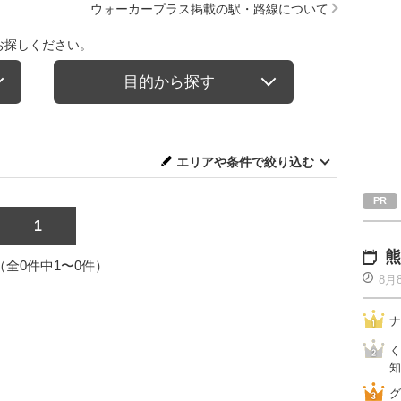
ウォーカープラス掲載の駅・路線について
お探しください。
目的から探す
エリアや条件で絞り込む
1
熊
1（全0件中1〜0件）
8月
ナ
く
知
グ