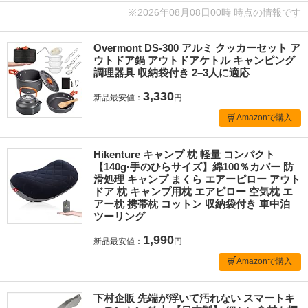
※2026年08月08日00時 時点の情報です
Overmont DS-300 アルミ クッカーセット ア
ウトドア鍋 アウトドアケトル キャンピング
調理器具 収納袋付き 2–3人に適応
3,330
新品最安値：
円
Amazonで購入
Hikenture キャンプ 枕 軽量 コンパクト
【140g·手のひらサイズ】綿100％カバー 防
滑処理 キャンプ まくら エアーピロー アウト
ドア 枕 キャンプ用枕 エアピロー 空気枕 エ
アー枕 携帯枕 コットン 収納袋付き 車中泊
ツーリング
1,990
新品最安値：
円
Amazonで購入
下村企販 先端が浮いて汚れない スマートキ