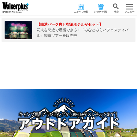
ニュース･連載
おでかけ情報
検 索
メニュー
【臨港パーク席と宿泊ホテルがセット】
花火を間近で堪能できる！「みなとみらいフェスティバ
ル」鑑賞ツアーを販売中