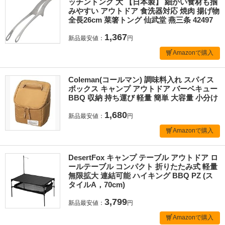
ッチントング 大 【日本製】 細かい食材も掴
みやすい アウトドア 食洗器対応 焼肉 揚げ物
全長26cm 菜箸トング 仙武堂 燕三条 42497
1,367
新品最安値：
円
Amazonで購入
Coleman(コールマン) 調味料入れ スパイス
ボックス キャンプ アウトドア バーベキュー
BBQ 収納 持ち運び 軽量 簡単 大容量 小分け
1,680
新品最安値：
円
Amazonで購入
DesertFox キャンプ テーブル アウトドア ロ
ールテーブル コンパクト 折りたたみ式 軽量
無限拡大 連結可能 ハイキング BBQ PZ (ス
タイルA，70cm)
3,799
新品最安値：
円
Amazonで購入