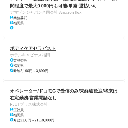
間程度で最大9 000円も可能/単発·週払い可
アマゾンジャパン合同会社 Amazon flex
業務委託
福岡県
ボディケアセラピスト
ホテルキャビナス福岡
業務委託
福岡県
時給2,190円～3,690円
オペレーター/ドコモGで受信のみ/未経験歓迎/将来は
在宅勤務/営業電話なし
FJUTプラス株式会社
正社員
福岡県
月給21万円～21万9,000円