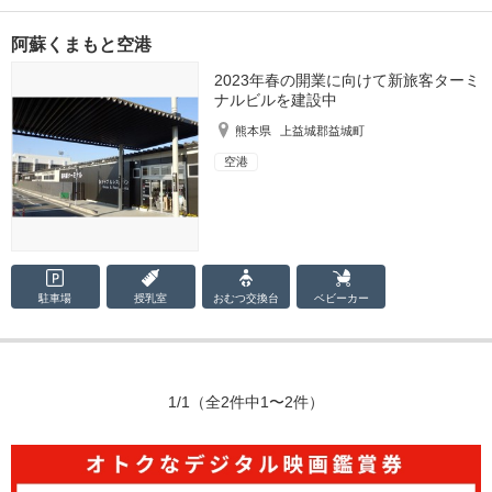
阿蘇くまもと空港
2023年春の開業に向けて新旅客ターミ
ナルビルを建設中
熊本県
上益城郡益城町
空港
駐車場
授乳室
おむつ
交換台
ベビーカー
1/1
（全2件中1〜2件）