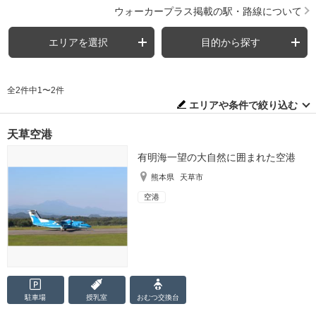
ウォーカープラス掲載の駅・路線について
エリアを選択
目的から探す
全2件中1〜2件
エリアや条件で絞り込む
天草空港
有明海一望の大自然に囲まれた空港
熊本県
天草市
空港
駐車場
授乳室
おむつ
交換台