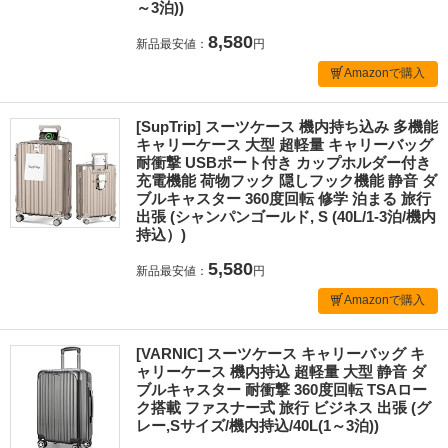
～3泊))
8,580
新品最安値：
円
Amazonで購入
[SupTrip] スーツケース 機内持ち込み 多機能
キャリーケース 大型 超軽量 キャリーバッグ
耐衝撃 USBポート付き カップホルダー付き
充電機能 荷物フック 隠しフック機能 静音 ダ
ブルキャスター 360度回転 修学 泊まる 旅行
出張 (シャンパンゴールド, S (40L/1-3泊/機内
持込）)
5,580
新品最安値：
円
Amazonで購入
[VARNIC] スーツケース キャリーバッグ キ
ャリーケース 機内持込 超軽量 大型 静音 ダ
ブルキャスター 耐衝撃 360度回転 TSAロー
ク搭載 ファスナー式 旅行 ビジネス 出張 (グ
レー,Sサイズ/機内持込/40L(1～3泊))