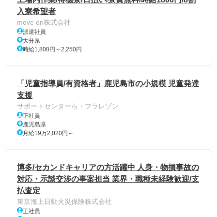
入寮希望者
move on株式会社
派遣社員
大分県
時給1,800円～2,250円
「児童指導員/有資格者」鹿児島市の小規模 児童発達
支援
サポートセンターら・フラレゾン
正社員
鹿児島県
月給19万2,020円～
博多/セカンドキャリアの方活躍中 人身・物損事故の
対応・示談交渉の事案担当 業界・職種未経験歓迎/支
払査定
東京海上日動火災保険株式会社
正社員