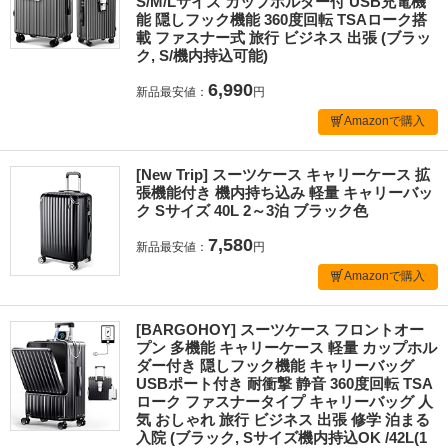
S/M/Lサイズ カップホルダー付 USB充電機
能 隠しフック機能 360度回転 TSAローク搭
載 ファスナー式 旅行 ビジネス 出張 (ブラッ
ク, S/機内持込可能)
6,990
新品最安値：
円
Amazonで購入
[New Trip] スーツケース キャリーケース 拡
張機能付き 機内持ち込み 軽量 キャリーバッ
ク Sサイズ 40L 2～3泊 ブラック色
7,580
新品最安値：
円
Amazonで購入
[BARGOHOY] スーツケース フロントオー
プン 多機能 キャリーケース 軽量 カップホル
ダー付き 隠しフック機能 キャリーバッグ
USBポート付き 耐衝撃 静音 360度回転 TSA
ローク ファスナータイプ キャリーバッグ 人
気 おしゃれ 旅行 ビジネス 出張 修学 泊まる
入院 (ブラック, Sサイズ機内持込OK /42L(1