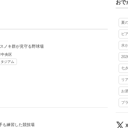
おで
夏
ビ
水
クスノキ群が見守る野球場
市中央区
20
スタジアム
七
リ
お
プ
手も練習した競技場