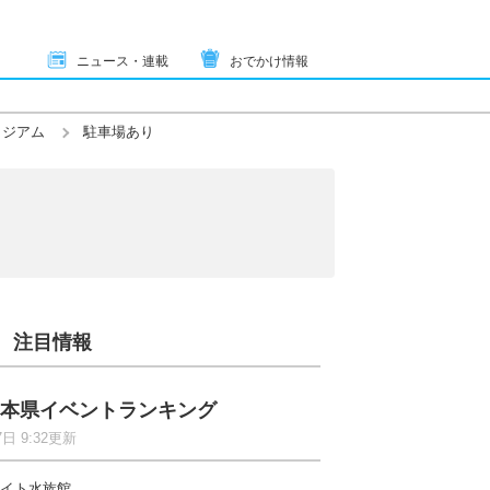
ニュース・連載
おでかけ情報
タジアム
駐車場あり
注目情報
本県イベントランキング
7日 9:32更新
イト水族館