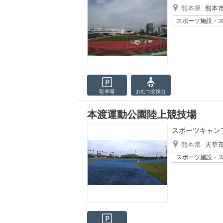
熊本県
熊本
スポーツ施設・
駐車場
おむつ
交換台
本渡運動公園陸上競技場
スポーツキャン
熊本県
天草
スポーツ施設・