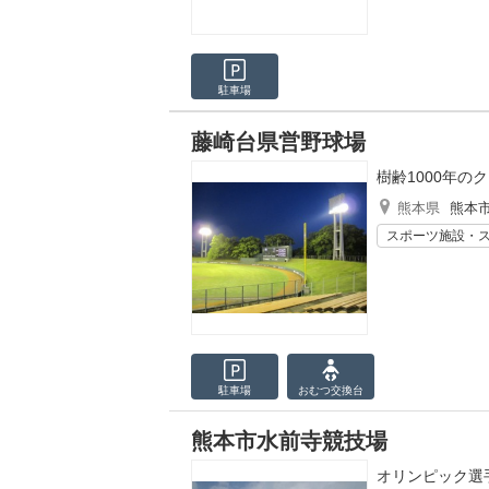
駐車場
藤崎台県営野球場
樹齢1000年の
熊本県
熊本
スポーツ施設・
駐車場
おむつ
交換台
熊本市水前寺競技場
オリンピック選