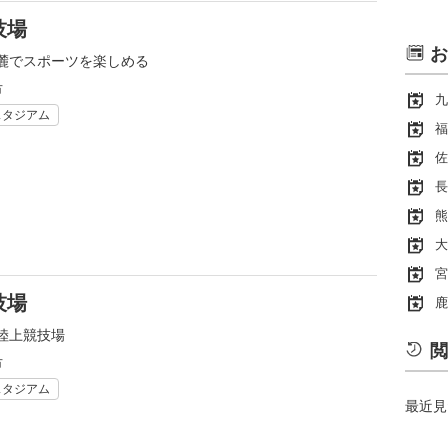
技場
お
麓でスポーツを楽しめる
市
九
スタジアム
福
佐
長
熊
大
宮
技場
鹿
陸上競技場
閲
市
スタジアム
最近見