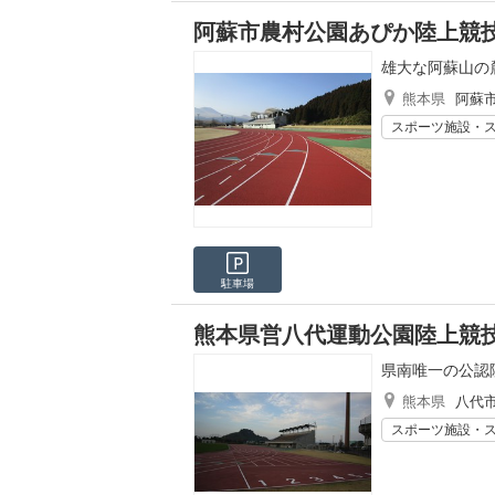
阿蘇市農村公園あぴか陸上競
雄大な阿蘇山の
熊本県
阿蘇
スポーツ施設・
駐車場
熊本県営八代運動公園陸上競
県南唯一の公認
熊本県
八代
スポーツ施設・