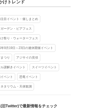
かけトレンド
の注目イベント・催しまとめ
アガーデン・ビアフェス
かけ祭り・ウォーターフェス
26年9月19日～23日の連休開催イベント
夕まつり
アジサイの見頃
アル謎解きイベント
スイーツイベント
酒イベント
恐竜イベント
ラネタリウム・天体観測
X(旧Twitter)で最新情報をチェック