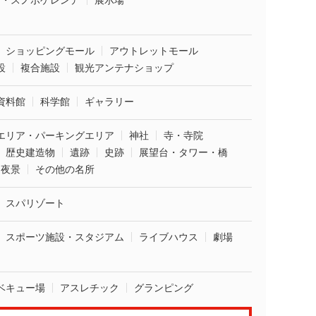
ー・スノボゲレンデ
展示場
ショッピングモール
アウトレットモール
設
複合施設
観光アンテナショップ
資料館
科学館
ギャラリー
エリア・パーキングエリア
神社
寺・寺院
歴史建造物
遺跡
史跡
展望台・タワー・橋
夜景
その他の名所
スパリゾート
スポーツ施設・スタジアム
ライブハウス
劇場
ベキュー場
アスレチック
グランピング