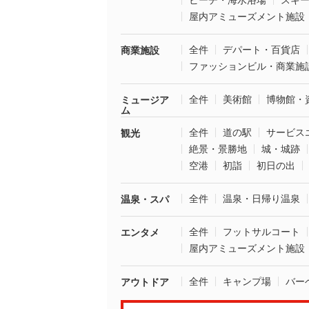
ビーチ・海水浴場
スキ
屋内アミューズメント施設
全件
デパート・百貨店
商業施設
ファッションビル・商業施
全件
美術館
博物館・
ミュージア
ム
全件
道の駅
サービス
観光
絶景・景勝地
城・城跡
空港
初詣
初日の出
全件
温泉・日帰り温泉
温泉・スパ
全件
フットサルコート
エンタメ
屋内アミューズメント施設
全件
キャンプ場
バー
アウトドア