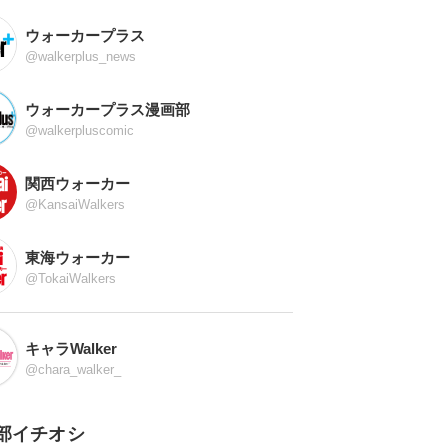
ウォーカープラス
@walkerplus_news
ウォーカープラス漫画部
@walkerpluscomic
関西ウォーカー
@KansaiWalkers
東海ウォーカー
@TokaiWalkers
キャラWalker
@chara_walker_
部イチオシ