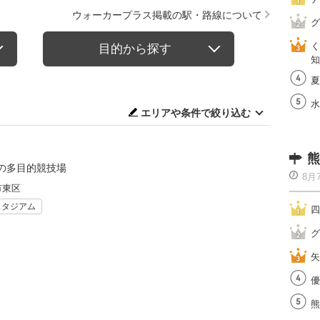
ウォーカープラス掲載の駅・路線について
グ
く
目的から探す
知
夏
水
エリアや条件で絞り込む
熊
の多目的競技場
8月
市東区
スタジアム
四
グ
矢
優
熊