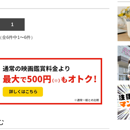
1
1（全6件中1〜6件）
む