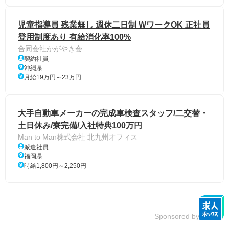
児童指導員 残業無し 週休二日制 WワークOK 正社員
登用制度あり 有給消化率100%
合同会社かがやき会
契約社員
沖縄県
月給19万円～23万円
大手自動車メーカーの完成車検査スタッフ/二交替・
土日休み/寮完備/入社特典100万円
Man to Man株式会社 北九州オフィス
派遣社員
福岡県
時給1,800円～2,250円
Sponsored by