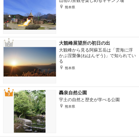
山岳の景観を楽しめるキャンプ場
熊本県
大観峰展望所の初日の出
大観峰から見る阿蘇五岳は「雲海に浮
かぶ涅槃像(ねはんぞう)」で知られてい
る
熊本県
轟泉自然公園
宇土の自然と歴史が学べる公園
熊本県