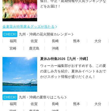
催日、中止・延期情報や人気ランキングな
どをお届け！
金麦花火特等席＆グッズが当たる
CHECK!
九州・沖縄の花火開催カレンダー
福岡
佐賀
長崎
熊本
大分
宮崎
鹿児島
沖縄
夏休み特集2026【九州・沖縄】
ウォーカー編集部がおすすめする、この夏
の楽しみ方を紹介。夏休みイベント＆おで
かけスポット情報が盛りだくさん！
CHECK!
九州・沖縄の夏祭りはこちら
福岡
佐賀
長崎
熊本
大分