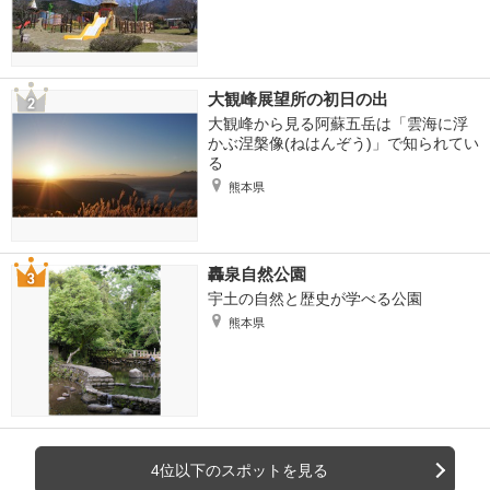
大観峰展望所の初日の出
大観峰から見る阿蘇五岳は「雲海に浮
かぶ涅槃像(ねはんぞう)」で知られてい
る
熊本県
轟泉自然公園
宇土の自然と歴史が学べる公園
熊本県
4位以下のスポットを見る