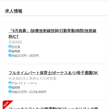
求人情報
「9月急募」/診療放射線技師/日勤常勤/病院/放射線
科/CT
貝塚病院
正社員
福岡県
月給21万円～26万円
フルタイムパート保育士/ボーナスあり/母子通園OK
社会福祉法人厚徳会大日保育園
アルバイト・パート
福岡県
月給21万円～21万8,400円
NEW