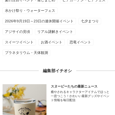
夏の注目イベント・催しまとめ
ビアガーデン・ビアフェス
水かけ祭り・ウォーターフェス
2026年9月19日～23日の連休開催イベント
七夕まつり
アジサイの見頃
リアル謎解きイベント
スイーツイベント
お酒イベント
恐竜イベント
プラネタリウム・天体観測
編集部イチオシ
スヌーピーたちの最新ニュース
癒やされるキャラクターアイテムでほっと
一息つこう！かわいい最新グッズやイベン
ト情報を毎日配信