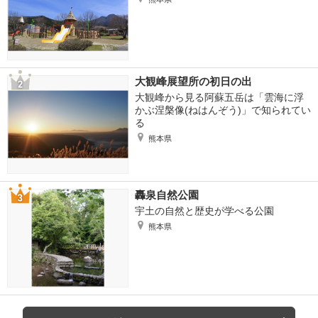
大観峰展望所の初日の出
大観峰から見る阿蘇五岳は「雲海に浮
かぶ涅槃像(ねはんぞう)」で知られてい
る
熊本県
轟泉自然公園
宇土の自然と歴史が学べる公園
熊本県