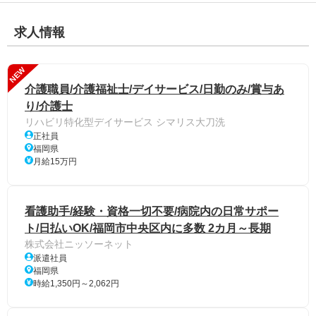
求人情報
NEW
介護職員/介護福祉士/デイサービス/日勤のみ/賞与あ
り/介護士
リハビリ特化型デイサービス シマリス大刀洗
正社員
福岡県
月給15万円
看護助手/経験・資格一切不要/病院内の日常サポー
ト/日払いOK/福岡市中央区内に多数 2カ月～長期
株式会社ニッソーネット
派遣社員
福岡県
時給1,350円～2,062円