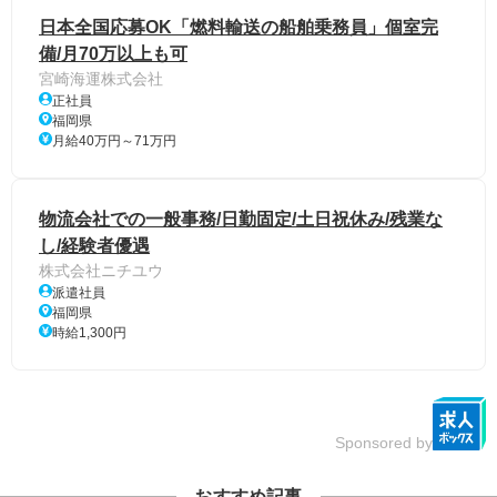
日本全国応募OK「燃料輸送の船舶乗務員」個室完
備/月70万以上も可
宮崎海運株式会社
正社員
福岡県
月給40万円～71万円
物流会社での一般事務/日勤固定/土日祝休み/残業な
し/経験者優遇
株式会社ニチユウ
派遣社員
福岡県
時給1,300円
Sponsored by
おすすめ記事