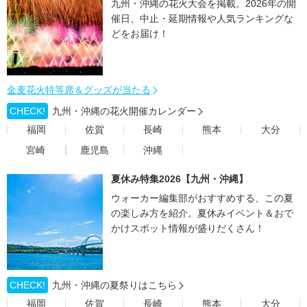
九州・沖縄の花火大会を掲載。2026年の開
催日、中止・延期情報や人気ランキングな
どをお届け！
金麦花火特等席＆グッズが当たる
CHECK!
九州・沖縄の花火開催カレンダー
福岡
佐賀
長崎
熊本
大分
宮崎
鹿児島
沖縄
夏休み特集2026【九州・沖縄】
ウォーカー編集部がおすすめする、この夏
の楽しみ方を紹介。夏休みイベント＆おで
かけスポット情報が盛りだくさん！
CHECK!
九州・沖縄の夏祭りはこちら
福岡
佐賀
長崎
熊本
大分