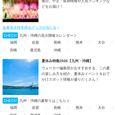
催日、中止・延期情報や人気ランキングな
どをお届け！
金麦花火特等席＆グッズが当たる
CHECK!
九州・沖縄の花火開催カレンダー
福岡
佐賀
長崎
熊本
大分
宮崎
鹿児島
沖縄
夏休み特集2026【九州・沖縄】
ウォーカー編集部がおすすめする、この夏
の楽しみ方を紹介。夏休みイベント＆おで
かけスポット情報が盛りだくさん！
CHECK!
九州・沖縄の夏祭りはこちら
福岡
佐賀
長崎
熊本
大分