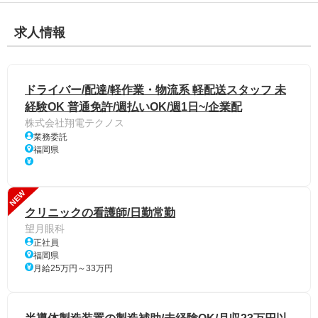
求人情報
ドライバー/配達/軽作業・物流系 軽配送スタッフ 未
経験OK 普通免許/週払いOK/週1日~/企業配
株式会社翔電テクノス
業務委託
福岡県
NEW
クリニックの看護師/日勤常勤
望月眼科
正社員
福岡県
月給25万円～33万円