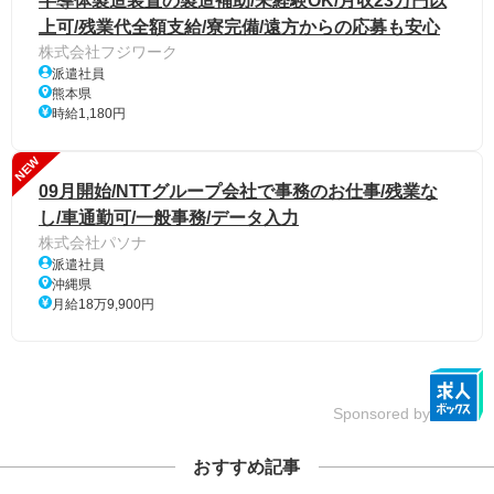
半導体製造装置の製造補助/未経験OK/月収23万円以
上可/残業代全額支給/寮完備/遠方からの応募も安心
株式会社フジワーク
派遣社員
熊本県
時給1,180円
NEW
09月開始/NTTグループ会社で事務のお仕事/残業な
し/車通勤可/一般事務/データ入力
株式会社パソナ
派遣社員
沖縄県
月給18万9,900円
Sponsored by
おすすめ記事