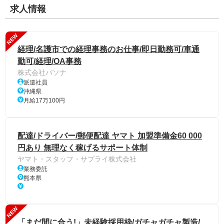
求人情報
NEW
経理/名護市での経理事務のお仕事/即日勤務可/車通
勤可/経理/OA事務
株式会社パソナ
派遣社員
沖縄県
月給17万100円
配達/ドライバー/郵便配達 ヤマト 加盟準備金60 000
円あり 無理なく稼げるサポート体制
ヤマト・スタッフ・サプライ株式会社
業務委託
熊本県
NEW
「まだ間に合う!」未経験採用枠/ガチャガチャ製造/