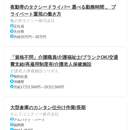
夜勤帯のタクシードライバー 選べる勤務時間 。 プ
ライベート重視の働き方
亀の井タクシー株式会社
正社員
大分県
月給20万円～30万円
「資格不問」介護職員/介護福祉士/ブランクOK/交通
費支給/再雇用制度有/介護老人保健施設
介護老人保健施設うりずん
契約社員
沖縄県
月給17万2,500円～20万2,500円
大型倉庫のカンタン仕分け作業/長期
キムラユニティー株式会社
アルバイト・パート
福岡県