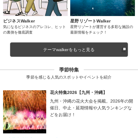
ビジネスWalker
星野リゾートWalker
気になるビジネスのアレコレ、ヒット
星野リゾートが運営する多彩な施設の
の裏側を徹底調査
最新情報をチェック！
テーマwalkerをもっと見る
季節特集
季節を感じる人気のスポットやイベントを紹介
花火特集2026【九州・沖縄】
九州・沖縄の花火大会を掲載。2026年の開
催日、中止・延期情報や人気ランキングな
どをお届け！