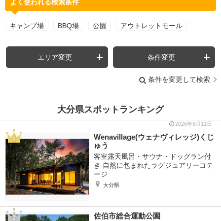
よく使われる検索条件
キャンプ場
BBQ場
公園
アウトレットモール
エリア変更
条件変更
条件を変更して検索
大分県スポットランキング
2026年8月11日
Wenavillage(ウェナヴィレッジ)くじ
ゅう
客室露天風呂・サウナ・ドッグラン付
き 自然に包まれたラグジュアリーコテ
ージ
大分県
佐伯市総合運動公園