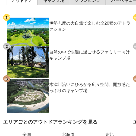
アウトドア
キャンプ場
グランピング
バーベキュ
伊勢志摩の大自然で楽しむ全20種のアトラ
クション
自然の中で快適に過ごせるファミリー向け
キャンプ場
木津川沿いにひろがる広々空間、開放感た
っぷりのキャンプ場
エリアごとのアウトドアランキングを見る
全国
北海道
東北