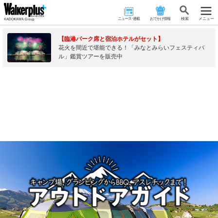
ニュース･連載
おでかけ情報
検 索
メニュー
【臨港パーク席と宿泊ホテルがセット】
花火を間近で堪能できる！「みなとみらいフェスティバ
ル」鑑賞ツアーを販売中