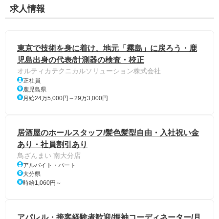
求人情報
東京で技術を身に着け、地元「霧島」に戻ろう・鹿
児島出身の代表/計測器の検査・校正
オルティカテクニカルソリューション株式会社
正社員
鹿児島県
月給24万5,000円～29万3,000円
居酒屋のホールスタッフ/髪色髪型自由・入社祝い金
あり・社員割引あり
鳥ざんまい 南大分店
アルバイト・パート
大分県
時給1,060円～
アパレル・接客経験者歓迎/振袖コーディネーター/月