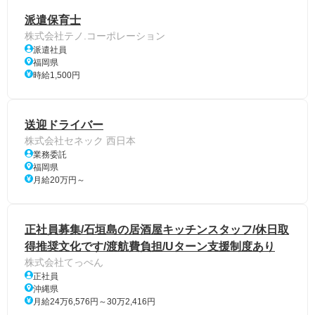
派遣保育士
株式会社テノ.コーポレーション
派遣社員
福岡県
時給1,500円
送迎ドライバー
株式会社セネック 西日本
業務委託
福岡県
月給20万円～
正社員募集/石垣島の居酒屋キッチンスタッフ/休日取
得推奨文化です/渡航費負担/Uターン支援制度あり
株式会社てっぺん
正社員
沖縄県
月給24万6,576円～30万2,416円