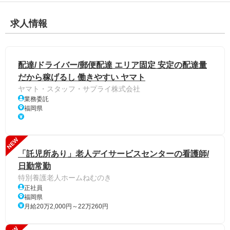
求人情報
配達/ドライバー/郵便配達 エリア固定 安定の配達量
だから稼げるし 働きやすい ヤマト
ヤマト・スタッフ・サプライ株式会社
業務委託
福岡県
NEW
「託児所あり」老人デイサービスセンターの看護師/
日勤常勤
特別養護老人ホームねむのき
正社員
福岡県
月給20万2,000円～22万260円