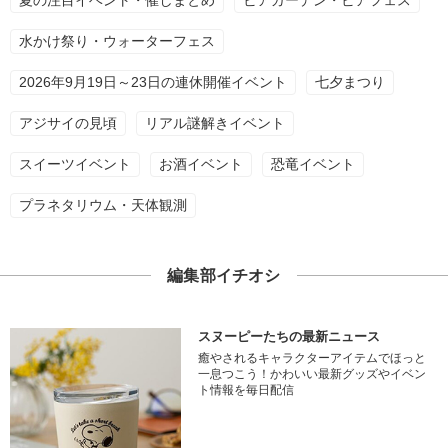
夏の注目イベント・催しまとめ
ビアガーデン・ビアフェス
水かけ祭り・ウォーターフェス
2026年9月19日～23日の連休開催イベント
七夕まつり
アジサイの見頃
リアル謎解きイベント
スイーツイベント
お酒イベント
恐竜イベント
プラネタリウム・天体観測
編集部イチオシ
スヌーピーたちの最新ニュース
癒やされるキャラクターアイテムでほっと
一息つこう！かわいい最新グッズやイベン
ト情報を毎日配信