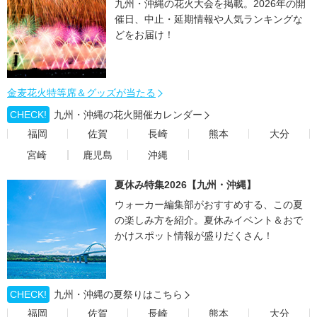
九州・沖縄の花火大会を掲載。2026年の開
催日、中止・延期情報や人気ランキングな
どをお届け！
金麦花火特等席＆グッズが当たる
CHECK!
九州・沖縄の花火開催カレンダー
福岡
佐賀
長崎
熊本
大分
宮崎
鹿児島
沖縄
夏休み特集2026【九州・沖縄】
ウォーカー編集部がおすすめする、この夏
の楽しみ方を紹介。夏休みイベント＆おで
かけスポット情報が盛りだくさん！
CHECK!
九州・沖縄の夏祭りはこちら
福岡
佐賀
長崎
熊本
大分