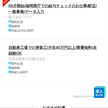
NEW
09月開始/福岡県庁での給与チェックのお仕事/駅近/
一般事務/データ入力
株式会社パソナ
契約社員
福岡県
月給20万8,100円
自動車工場での塗装工/月収40万円以上/寮費無料/未
経験OK
日産自動車九州株式会社
契約社員
福岡県
時給1,400円
Sponsored by
おすすめ記事