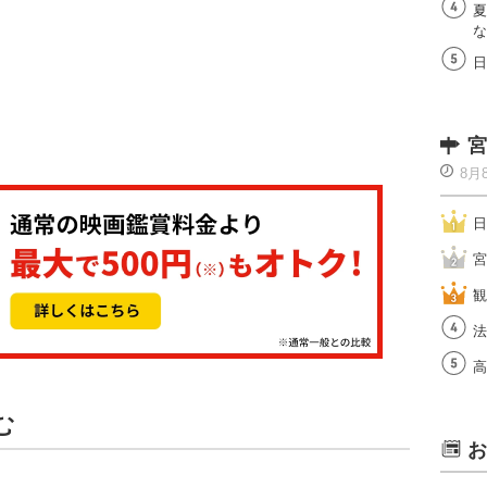
夏
な
日
宮
8月
日
宮
観
法
高
む
お