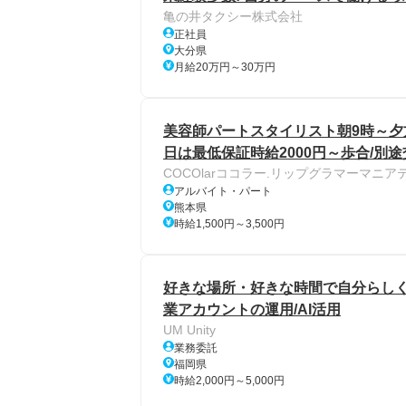
亀の井タクシー株式会社
正社員
大分県
月給20万円～30万円
美容師パートスタイリスト朝9時～夕方
日は最低保証時給2000円～歩合/別途
COCOlarココラー.リップグラマーマニア
アルバイト・パート
熊本県
時給1,500円～3,500円
好きな場所・好きな時間で自分らしく働ける/
業アカウントの運用/AI活用
UM Unity
業務委託
福岡県
時給2,000円～5,000円