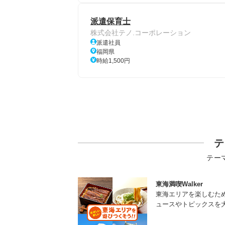
派遣保育士
株式会社テノ.コーポレーション
派遣社員
福岡県
時給1,500円
テ
テー
東海満喫Walker
東海エリアを楽しむた
ュースやトピックスを