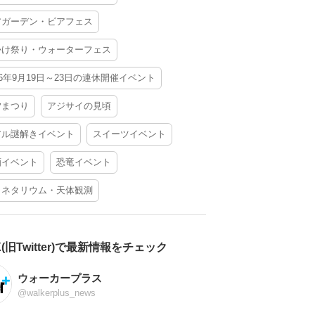
アガーデン・ビアフェス
かけ祭り・ウォーターフェス
26年9月19日～23日の連休開催イベント
夕まつり
アジサイの見頃
アル謎解きイベント
スイーツイベント
酒イベント
恐竜イベント
ラネタリウム・天体観測
X(旧Twitter)で最新情報をチェック
ウォーカープラス
@walkerplus_news