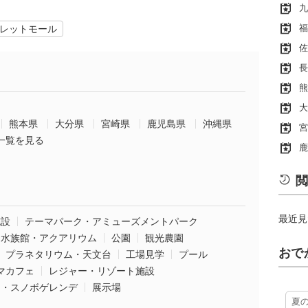
九
福
レットモール
佐
長
熊
大
熊本県
大分県
宮崎県
鹿児島県
沖縄県
宮
一覧を見る
鹿
閲
最近見
施設
テーマパーク・アミューズメントパーク
水族館・アクアリウム
公園
観光農園
おで
プラネタリウム・天文台
工場見学
プール
マカフェ
レジャー・リゾート施設
ー・スノボゲレンデ
展示場
夏