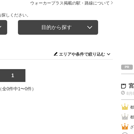
ウォーカープラス掲載の駅・路線について
お探しください。
目的から探す
エリアや条件で絞り込む
1
宮
1（全0件中1〜0件）
8月
都
都
ざ