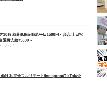
16時迄/最低保証時給平日1500円～歩合/土日祝
交通費支給¥5000～
ティスパリ
完全フルリモート/instagram/TikTok/企