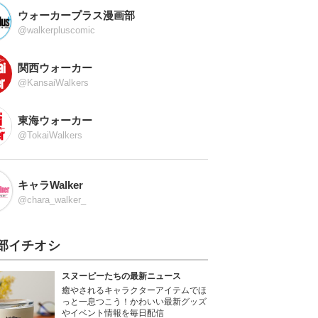
ウォーカープラス漫画部
@walkerpluscomic
関西ウォーカー
@KansaiWalkers
東海ウォーカー
@TokaiWalkers
キャラWalker
@chara_walker_
部イチオシ
スヌーピーたちの最新ニュース
癒やされるキャラクターアイテムでほ
っと一息つこう！かわいい最新グッズ
やイベント情報を毎日配信