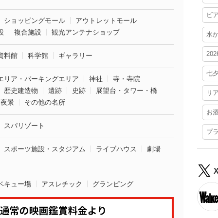
ビ
ショッピングモール
アウトレットモール
設
複合施設
観光アンテナショップ
水
20
資料館
科学館
ギャラリー
七
エリア・パーキングエリア
神社
寺・寺院
歴史建造物
遺跡
史跡
展望台・タワー・橋
リ
夜景
その他の名所
お
スパリゾート
プ
スポーツ施設・スタジアム
ライブハウス
劇場
ベキュー場
アスレチック
グランピング