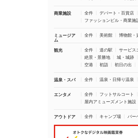
全件
デパート・百貨店
商業施設
ファッションビル・商業施
全件
美術館
博物館・
ミュージア
ム
全件
道の駅
サービス
観光
絶景・景勝地
城・城跡
空港
初詣
初日の出
全件
温泉・日帰り温泉
温泉・スパ
全件
フットサルコート
エンタメ
屋内アミューズメント施設
全件
キャンプ場
バー
アウトドア