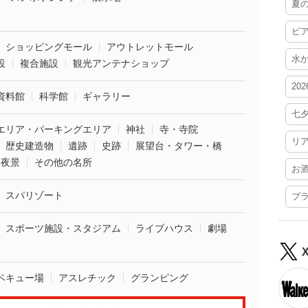
夏
ビ
ショッピングモール
アウトレットモール
水
設
複合施設
観光アンテナショップ
20
資料館
科学館
ギャラリー
七
エリア・パーキングエリア
神社
寺・寺院
リ
歴史建造物
遺跡
史跡
展望台・タワー・橋
夜景
その他の名所
お
スパリゾート
プ
スポーツ施設・スタジアム
ライブハウス
劇場
ベキュー場
アスレチック
グランピング