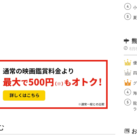
小
夏
熊
8月
優
四
グ
海
龍
ラ
む
お