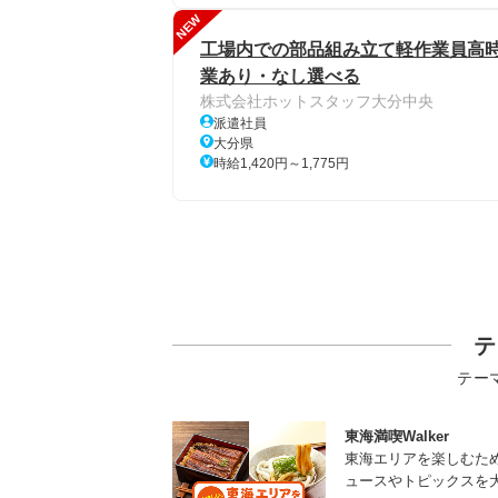
NEW
工場内での部品組み立て軽作業員高時給
業あり・なし選べる
株式会社ホットスタッフ大分中央
派遣社員
大分県
時給1,420円～1,775円
テ
テー
東海満喫Walker
東海エリアを楽しむた
ュースやトピックスを