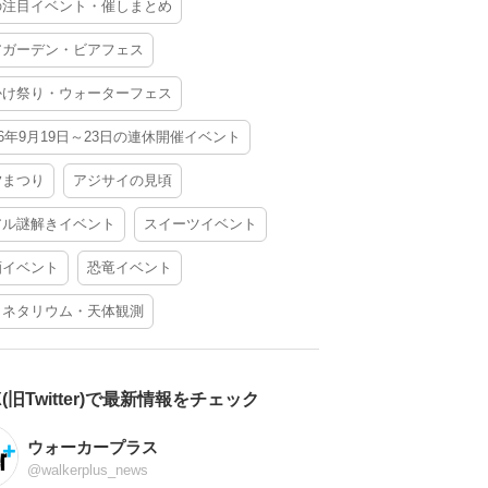
の注目イベント・催しまとめ
アガーデン・ビアフェス
かけ祭り・ウォーターフェス
26年9月19日～23日の連休開催イベント
夕まつり
アジサイの見頃
アル謎解きイベント
スイーツイベント
酒イベント
恐竜イベント
ラネタリウム・天体観測
X(旧Twitter)で最新情報をチェック
ウォーカープラス
@walkerplus_news