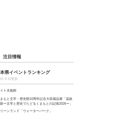
注目情報
本県イベントランキング
8日 9:32更新
イト水族館
まもと文学・歴史館10周年記念大収蔵品展「温故
新ー文学と歴史でたどるくまもとの記憶2026ー」
リーンランド「ウォーターパーク」