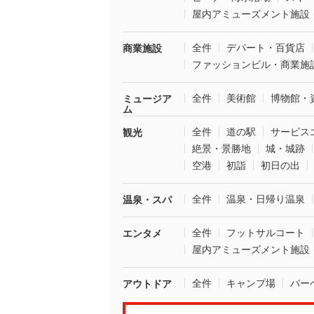
屋内アミューズメント施設
全件
デパート・百貨店
商業施設
ファッションビル・商業施
全件
美術館
博物館・
ミュージア
ム
全件
道の駅
サービス
観光
絶景・景勝地
城・城跡
空港
初詣
初日の出
全件
温泉・日帰り温泉
温泉・スパ
全件
フットサルコート
エンタメ
屋内アミューズメント施設
全件
キャンプ場
バー
アウトドア