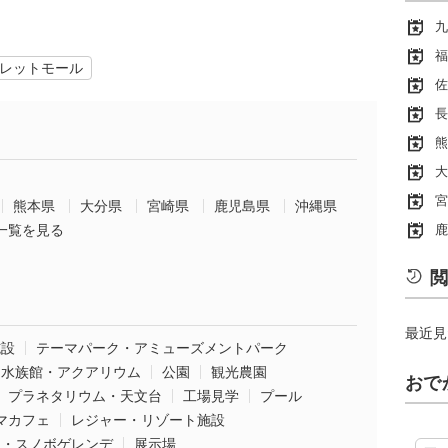
九
福
レットモール
佐
長
熊
大
宮
熊本県
大分県
宮崎県
鹿児島県
沖縄県
一覧を見る
鹿
閲
最近見
施設
テーマパーク・アミューズメントパーク
水族館・アクアリウム
公園
観光農園
おで
プラネタリウム・天文台
工場見学
プール
マカフェ
レジャー・リゾート施設
ー・スノボゲレンデ
展示場