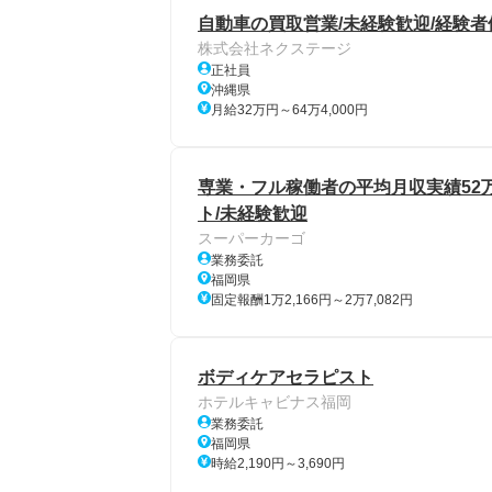
自動車の買取営業/未経験歓迎/経験者
株式会社ネクステージ
正社員
沖縄県
月給32万円～64万4,000円
専業・フル稼働者の平均月収実績52
ト/未経験歓迎
スーパーカーゴ
業務委託
福岡県
固定報酬1万2,166円～2万7,082円
ボディケアセラピスト
ホテルキャビナス福岡
業務委託
福岡県
時給2,190円～3,690円