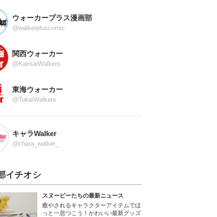
ウォーカープラス漫画部
@walkerpluscomic
関西ウォーカー
@KansaiWalkers
東海ウォーカー
@TokaiWalkers
キャラWalker
@chara_walker_
部イチオシ
スヌーピーたちの最新ニュース
癒やされるキャラクターアイテムでほ
っと一息つこう！かわいい最新グッズ