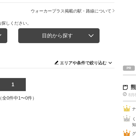
ウォーカープラス掲載の駅・路線について
お探しください。
目的から探す
エリアや条件で絞り込む
1
熊
8月
1（全0件中1〜0件）
ナ
く
知
グ