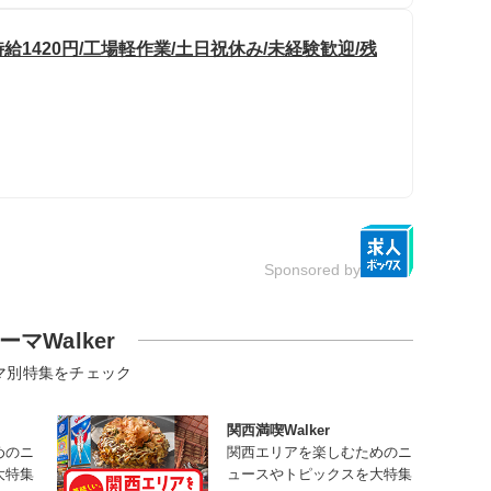
1420円/工場軽作業/土日祝休み/未経験歓迎/残
Sponsored by
ーマWalker
マ別特集をチェック
関西満喫Walker
めのニ
関西エリアを楽しむためのニ
大特集
ュースやトピックスを大特集