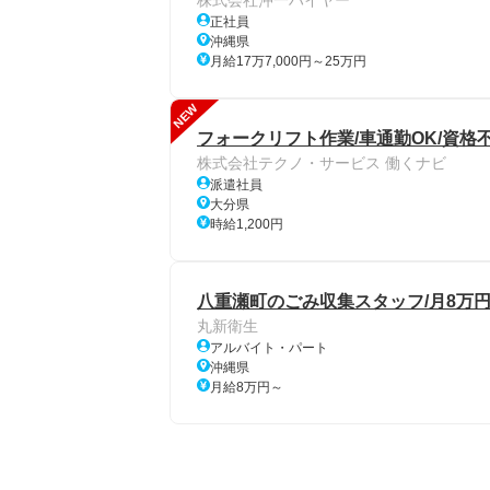
株式会社沖一ハイヤー
正社員
沖縄県
月給17万7,000円～25万円
NEW
フォークリフト作業/車通勤OK/資格
株式会社テクノ・サービス 働くナビ
派遣社員
大分県
時給1,200円
八重瀬町のごみ収集スタッフ/月8万円
丸新衛生
アルバイト・パート
沖縄県
月給8万円～