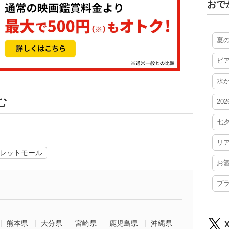
おで
夏
ビ
水
む
20
七
リ
レットモール
お
プ
熊本県
大分県
宮崎県
鹿児島県
沖縄県