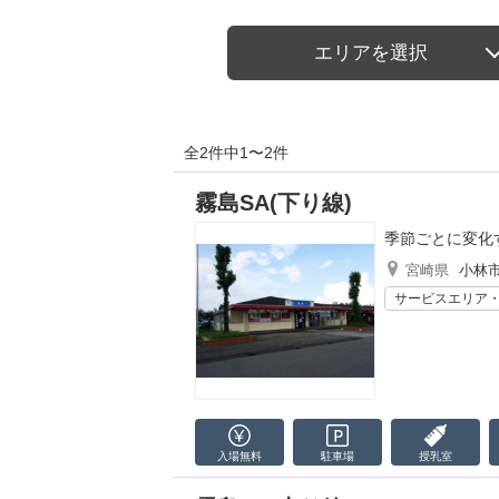
エリアを選択
全2件中1〜2件
霧島SA(下り線)
季節ごとに変化
宮崎県
小林
サービスエリア
入場無料
駐車場
授乳室