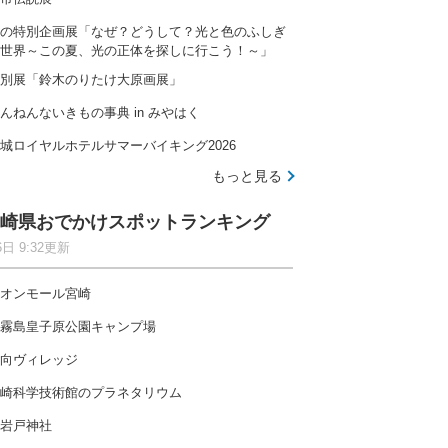
の特別企画展「なぜ？どうして？光と色のふしぎ
世界～この夏、光の正体を探しに行こう！～」
別展「鈴木のりたけ大原画展」
んねんないきもの事典 in みやはく
城ロイヤルホテルサマーバイキング2026
もっと見る
崎県おでかけスポットランキング
6日 9:32更新
オンモール宮崎
霧島皇子原公園キャンプ場
向ヴィレッジ
崎科学技術館のプラネタリウム
岩戸神社