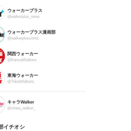
ウォーカープラス
@walkerplus_news
ウォーカープラス漫画部
@walkerpluscomic
関西ウォーカー
@KansaiWalkers
東海ウォーカー
@TokaiWalkers
キャラWalker
@chara_walker_
部イチオシ