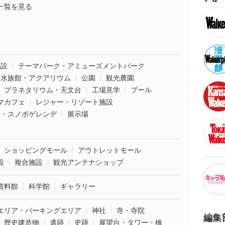
一覧を見る
施設
テーマパーク・アミューズメントパーク
水族館・アクアリウム
公園
観光農園
プラネタリウム・天文台
工場見学
プール
マカフェ
レジャー・リゾート施設
ー・スノボゲレンデ
展示場
ショッピングモール
アウトレットモール
設
複合施設
観光アンテナショップ
資料館
科学館
ギャラリー
エリア・パーキングエリア
神社
寺・寺院
編集
歴史建造物
遺跡
史跡
展望台・タワー・橋