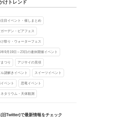
かけトレンド
の注目イベント・催しまとめ
アガーデン・ビアフェス
かけ祭り・ウォーターフェス
26年9月19日～23日の連休開催イベント
夕まつり
アジサイの見頃
アル謎解きイベント
スイーツイベント
酒イベント
恐竜イベント
ラネタリウム・天体観測
X(旧Twitter)で最新情報をチェック