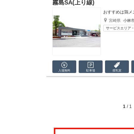
霧島SA(上り線)
おすすめは鶏メ
宮崎県
小林
サービスエリア
入場無料
駐車場
授乳室
1
/ 