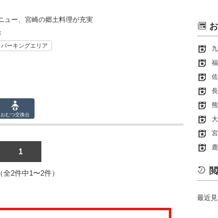
ニュー、宮崎の郷土料理が充実
お
市
・パーキングエリア
九
福
佐
長
熊
おむつ
交換台
大
宮
鹿
1
閲
1（全2件中1〜2件）
最近見