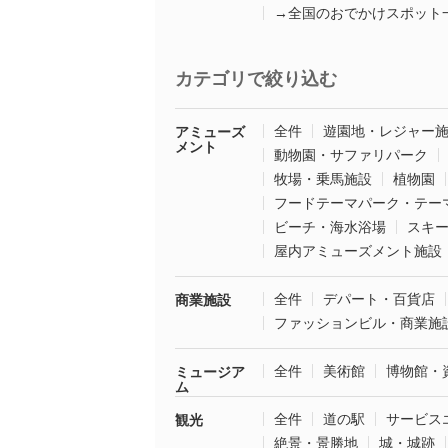
→全国のおでかけスポット
カテゴリで絞り込む
全件
遊園地・レジャー
アミューズ
メント
動物園・サファリパーク
牧場・乗馬施設
植物園
フードテーマパーク・テー
ビーチ・海水浴場
スキ
屋内アミューズメント施設
全件
デパート・百貨店
商業施設
ファッションビル・商業施
全件
美術館
博物館・
ミュージア
ム
全件
道の駅
サービス
観光
絶景・景勝地
城・城跡