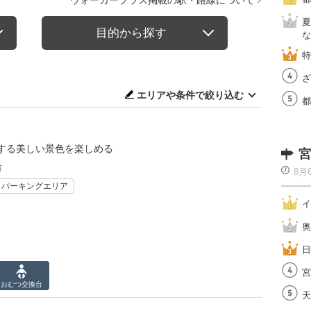
ウォーカープラス掲載の駅・路線について
夏
目的から探す
な
特
ざ
エリアや条件で絞り込む
都
する美しい景色を楽しめる
宮
市
8月
・パーキングエリア
イ
奥
日
宮
おむつ
交換台
天