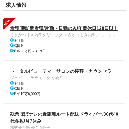
求人情報
NEW
看護師/訪問看護/常勤・日勤のみ/年間休日120日以上
くさかべまき内科クリニック くさかべまき内科クリニック
正社員
福岡県
月給23万円～31万円
トータルビューティーサロンの接客・カウンセラー
ジェイエステティック 小倉店
正社員
福岡県
月給19万8,000円～
残業ほぼナシの近距離ルート配送ドライバー/30代40
代多数/月7休み
株式会社熊日物流販売