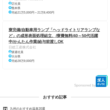
正社員
熊本県
月給21万5,000円～21万8,400円
寮完備/自動車用ランプ「ヘッドライトリアランプな
ど」の成形表面処理組立、/寮費無料/40～50代活躍
中/かんたん作業/給与前渡しOK
日総工産株式会社
派遣社員
大分県
月給28万9,000円
Sponsored by
おすすめ記事
九州のおすすめ温泉20選