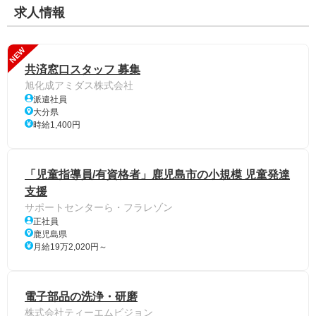
求人情報
NEW
共済窓口スタッフ 募集
旭化成アミダス株式会社
派遣社員
大分県
時給1,400円
「児童指導員/有資格者」鹿児島市の小規模 児童発達
支援
サポートセンターら・フラレゾン
正社員
鹿児島県
月給19万2,020円～
電子部品の洗浄・研磨
株式会社ティーエムビジョン