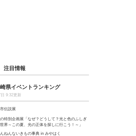
注目情報
崎県イベントランキング
7日 9:32更新
市伝説展
の特別企画展「なぜ？どうして？光と色のふしぎ
世界～この夏、光の正体を探しに行こう！～」
んねんないきもの事典 in みやはく