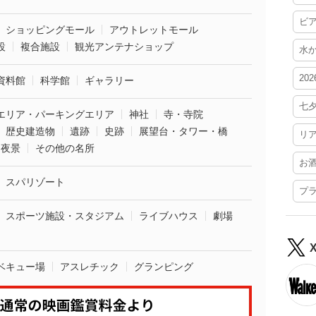
ビ
ショッピングモール
アウトレットモール
設
複合施設
観光アンテナショップ
水
20
資料館
科学館
ギャラリー
七
エリア・パーキングエリア
神社
寺・寺院
歴史建造物
遺跡
史跡
展望台・タワー・橋
リ
夜景
その他の名所
お
スパリゾート
プ
スポーツ施設・スタジアム
ライブハウス
劇場
ベキュー場
アスレチック
グランピング