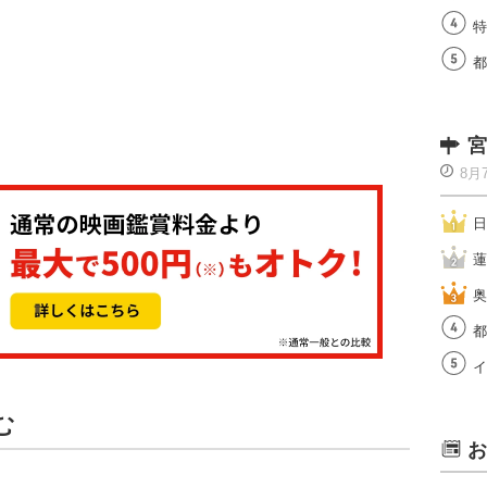
特
都
宮
8月
日
蓮
奥
都
イ
む
お