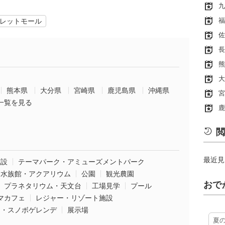
九
福
レットモール
佐
長
熊
大
熊本県
大分県
宮崎県
鹿児島県
沖縄県
宮
一覧を見る
鹿
閲
最近見
施設
テーマパーク・アミューズメントパーク
水族館・アクアリウム
公園
観光農園
おで
プラネタリウム・天文台
工場見学
プール
マカフェ
レジャー・リゾート施設
ー・スノボゲレンデ
展示場
夏