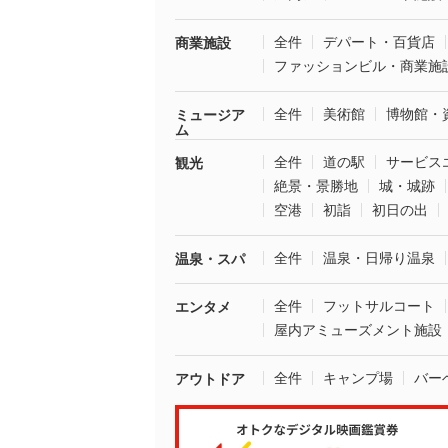
全件
デパート・百貨店
商業施設
ファッションビル・商業施
全件
美術館
博物館・
ミュージア
ム
全件
道の駅
サービス
観光
絶景・景勝地
城・城跡
空港
初詣
初日の出
全件
温泉・日帰り温泉
温泉・スパ
全件
フットサルコート
エンタメ
屋内アミューズメント施設
全件
キャンプ場
バー
アウトドア