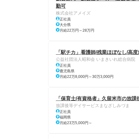
勤可
株式会社アメイズ
正社員
大分県
月給22万円～28万円
「駅チカ」看護師/残業ほぼなし/高
公益社団法人昭和会 いまきいれ総合病院
正社員
鹿児島県
月給22万8,000円～30万3,000円
「保育士/有資格者」久留米市の放課
放課後等デイサービスまなざしみづま
正社員
福岡県
月給23万5,000円～