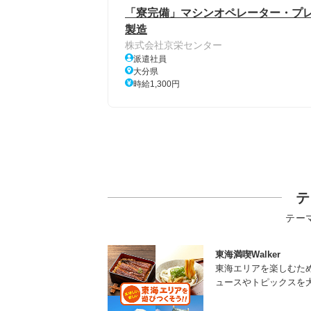
「寮完備」マシンオペレーター・プレ
製造
株式会社京栄センター
派遣社員
大分県
時給1,300円
テ
テー
東海満喫Walker
東海エリアを楽しむた
ュースやトピックスを