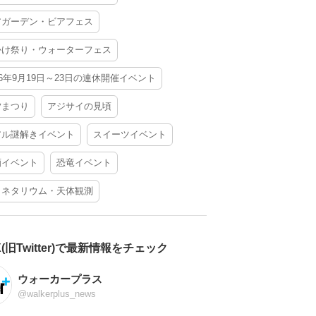
アガーデン・ビアフェス
かけ祭り・ウォーターフェス
26年9月19日～23日の連休開催イベント
夕まつり
アジサイの見頃
アル謎解きイベント
スイーツイベント
酒イベント
恐竜イベント
ラネタリウム・天体観測
X(旧Twitter)で最新情報をチェック
ウォーカープラス
@walkerplus_news