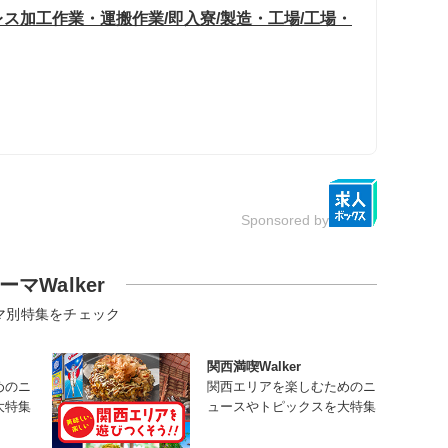
ス加工作業・運搬作業/即入寮/製造・工場/工場・
Sponsored by
ーマWalker
マ別特集をチェック
関西満喫Walker
めのニ
関西エリアを楽しむためのニ
大特集
ュースやトピックスを大特集