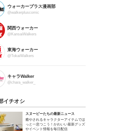
ウォーカープラス漫画部
@walkerpluscomic
関西ウォーカー
@KansaiWalkers
東海ウォーカー
@TokaiWalkers
キャラWalker
@chara_walker_
部イチオシ
スヌーピーたちの最新ニュース
癒やされるキャラクターアイテムでほ
っと一息つこう！かわいい最新グッズ
やイベント情報を毎日配信