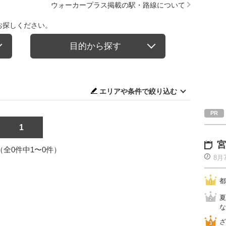
ウォーカープラス掲載の駅・路線について
お探しください。
目的から探す
エリアや条件で絞り込む
1
宮
1（全0件中1〜0件）
8月
都
夏
な
ざ