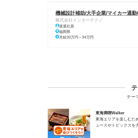
機械設計補助/大手企業/マイカー通勤
株式会社インターテクノ
派遣社員
福岡県
月給30万円～34万円
テ
テー
東海満喫Walker
東海エリアを楽しむた
ュースやトピックスを