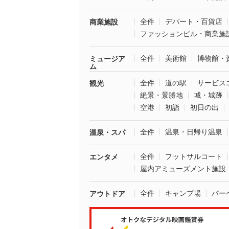
全件
デパート・百貨店
商業施設
ファッションビル・商業施
全件
美術館
博物館・
ミュージア
ム
全件
道の駅
サービス
観光
絶景・景勝地
城・城跡
空港
初詣
初日の出
全件
温泉・日帰り温泉
温泉・スパ
全件
フットサルコート
エンタメ
屋内アミューズメント施設
全件
キャンプ場
バー
アウトドア