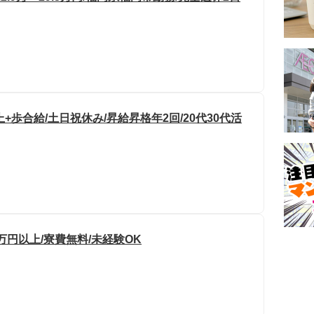
+歩合給/土日祝休み/昇給昇格年2回/20代30代活
万円以上/寮費無料/未経験OK