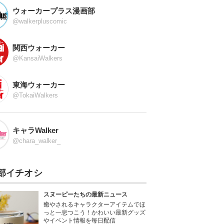
ウォーカープラス漫画部
@walkerpluscomic
関西ウォーカー
@KansaiWalkers
東海ウォーカー
@TokaiWalkers
キャラWalker
@chara_walker_
部イチオシ
スヌーピーたちの最新ニュース
癒やされるキャラクターアイテムでほ
っと一息つこう！かわいい最新グッズ
やイベント情報を毎日配信