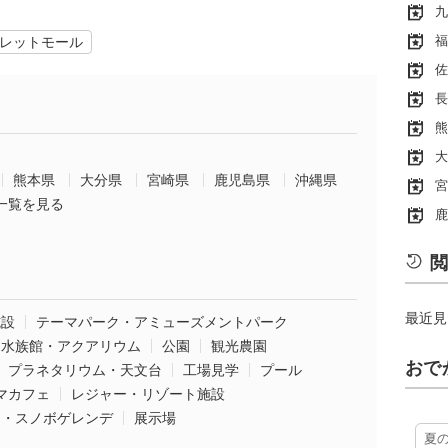
九
福
レットモール
佐
長
熊
大
熊本県
大分県
宮崎県
鹿児島県
沖縄県
宮
一覧を見る
鹿
閲
最近見
施設
テーマパーク・アミューズメントパーク
水族館・アクアリウム
公園
観光農園
おで
プラネタリウム・天文台
工場見学
プール
マカフェ
レジャー・リゾート施設
ー・スノボゲレンデ
展示場
夏