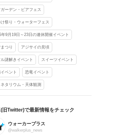
アガーデン・ビアフェス
かけ祭り・ウォーターフェス
26年9月19日～23日の連休開催イベント
夕まつり
アジサイの見頃
アル謎解きイベント
スイーツイベント
酒イベント
恐竜イベント
ラネタリウム・天体観測
X(旧Twitter)で最新情報をチェック
ウォーカープラス
@walkerplus_news