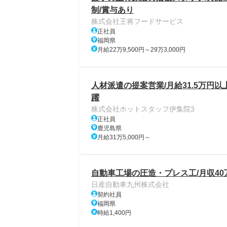
制/賞与あり
株式会社王将フードサービス
正社員
福岡県
月給22万9,500円～29万3,000円
人材派遣の提案営業/月給31.5万円以上
躍
株式会社ホットスタッフ伊集院3
正社員
鹿児島県
月給31万5,000円～
自動車工場の圧造・プレス工/月収40
日産自動車九州株式会社
契約社員
福岡県
時給1,400円