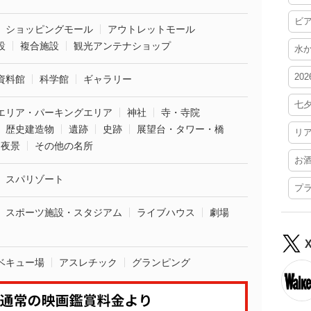
ビ
ショッピングモール
アウトレットモール
設
複合施設
観光アンテナショップ
水
20
資料館
科学館
ギャラリー
七
エリア・パーキングエリア
神社
寺・寺院
歴史建造物
遺跡
史跡
展望台・タワー・橋
リ
夜景
その他の名所
お
スパリゾート
プ
スポーツ施設・スタジアム
ライブハウス
劇場
ベキュー場
アスレチック
グランピング