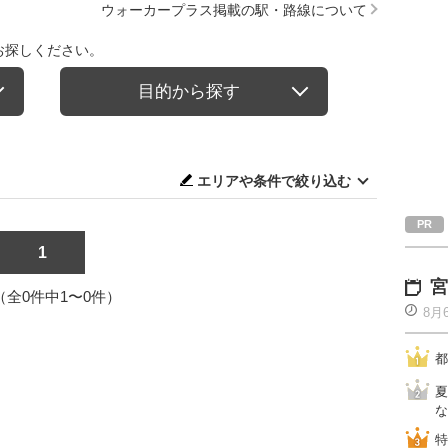
ウォーカープラス掲載の駅・路線について
お探しください。
目的から探す
エリアや条件で絞り込む
1
宮
1（全0件中1〜0件）
8月
都
夏
な
特