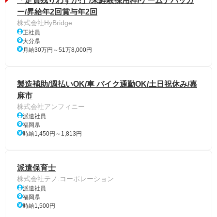
「定員残りわずか!」/未経験採用枠/ゲームデバッカ
ー/昇給年2回賞与年2回
株式会社HyBridge
正社員
大分県
月給30万円～51万8,000円
製造補助/週払いOK/車 バイク通勤OK/土日祝休み/嘉
麻市
株式会社アンフィニー
派遣社員
福岡県
時給1,450円～1,813円
派遣保育士
株式会社テノ.コーポレーション
派遣社員
福岡県
時給1,500円