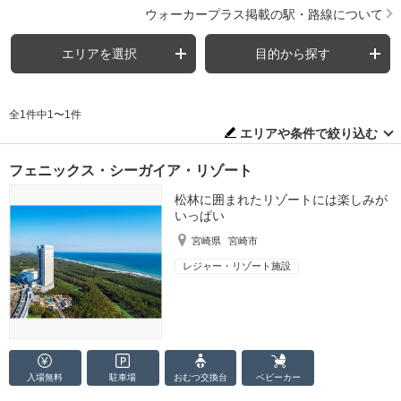
ウォーカープラス掲載の駅・路線について
エリアを選択
目的から探す
全1件中1〜1件
エリアや条件で絞り込む
フェニックス・シーガイア・リゾート
松林に囲まれたリゾートには楽しみが
いっぱい
宮崎県
宮崎市
レジャー・リゾート施設
入場無料
駐車場
おむつ
交換台
ベビーカー