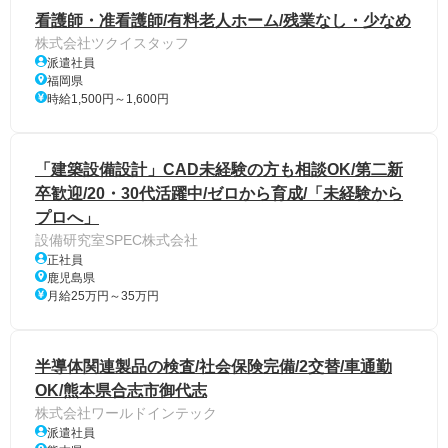
看護師・准看護師/有料老人ホーム/残業なし・少なめ
株式会社ツクイスタッフ
派遣社員
福岡県
時給1,500円～1,600円
「建築設備設計」CAD未経験の方も相談OK/第二新
卒歓迎/20・30代活躍中/ゼロから育成/「未経験から
プロへ」
設備研究室SPEC株式会社
正社員
鹿児島県
月給25万円～35万円
半導体関連製品の検査/社会保険完備/2交替/車通勤
OK/熊本県合志市御代志
株式会社ワールドインテック
派遣社員