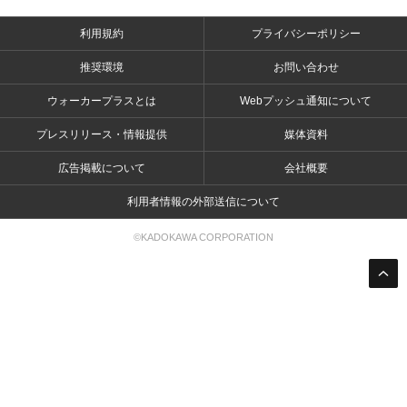
利用規約
プライバシーポリシー
推奨環境
お問い合わせ
ウォーカープラスとは
Webプッシュ通知について
プレスリリース・情報提供
媒体資料
広告掲載について
会社概要
利用者情報の外部送信について
©KADOKAWA CORPORATION