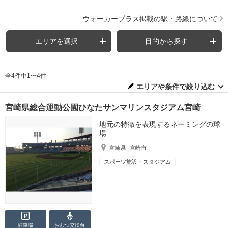
ウォーカープラス掲載の駅・路線について
エリアを選択
目的から探す
全4件中1〜4件
エリアや条件で絞り込む
宮崎県総合運動公園ひなたサンマリンスタジアム宮崎
地元の特徴を表現するネーミングの球
場
宮崎県
宮崎市
スポーツ施設・スタジアム
駐車場
おむつ
交換台