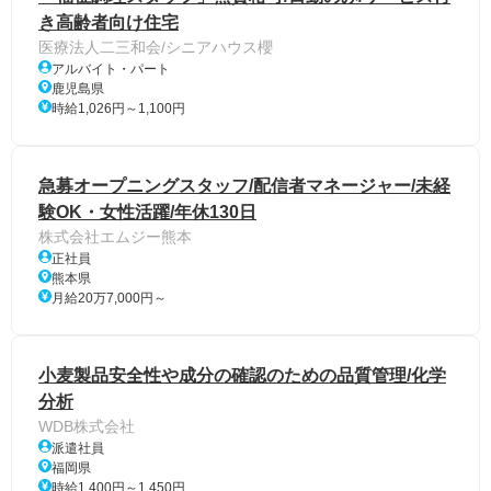
き高齢者向け住宅
医療法人二三和会/シニアハウス櫻
アルバイト・パート
鹿児島県
時給1,026円～1,100円
急募オープニングスタッフ/配信者マネージャー/未経
験OK・女性活躍/年休130日
株式会社エムジー熊本
正社員
熊本県
月給20万7,000円～
小麦製品安全性や成分の確認のための品質管理/化学
分析
WDB株式会社
派遣社員
福岡県
時給1,400円～1,450円