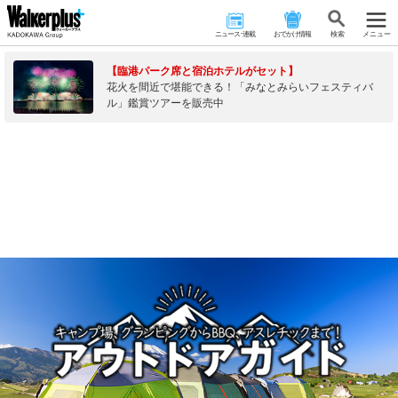
ニュース･連載
おでかけ情報
検 索
メニュー
【臨港パーク席と宿泊ホテルがセット】
花火を間近で堪能できる！「みなとみらいフェスティバ
ル」鑑賞ツアーを販売中