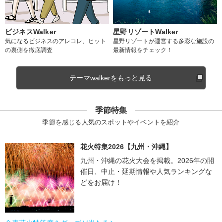
ビジネスWalker
星野リゾートWalker
気になるビジネスのアレコレ、ヒット
星野リゾートが運営する多彩な施設の
の裏側を徹底調査
最新情報をチェック！
テーマwalkerをもっと見る
季節特集
季節を感じる人気のスポットやイベントを紹介
花火特集2026【九州・沖縄】
九州・沖縄の花火大会を掲載。2026年の開
催日、中止・延期情報や人気ランキングな
どをお届け！